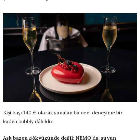
Kişi başı 140 € olarak sunulan bu özel deneyime bir
kadeh bubbly dâhildir.
Aşk bazen gökyüzünde değil; NEMO’da, suyun