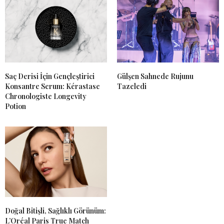
Saç Derisi İçin Gençleştirici
Gülşen Sahnede Rujunu
Konsantre Serum: Kérastase
Tazeledi
Chronologiste Longevity
Potion
Doğal Bitişli, Sağlıklı Görünüm:
L’Oréal Paris True Match