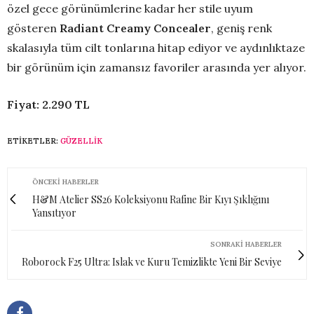
özel gece görünümlerine kadar her stile uyum
gösteren
Radiant Creamy Concealer
, geniş renk
skalasıyla tüm cilt tonlarına hitap ediyor ve aydınlıktaze
bir görünüm için zamansız favoriler arasında yer alıyor.
Fiyat: 2.290 TL
ETIKETLER:
GÜZELLIK
ÖNCEKI HABERLER
H&M Atelier SS26 Koleksiyonu Rafine Bir Kıyı Şıklığını
Yansıtıyor
SONRAKI HABERLER
Roborock F25 Ultra: Islak ve Kuru Temizlikte Yeni Bir Seviye