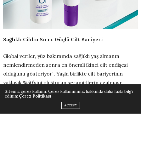
Sağlıklı Cildin Sırrı: Güçlü Cilt Bariyeri
Global veriler, yüz bakımında sağlıklı yaş almanın
nemlendirmeden sonra en önemli ikinci cilt endişesi
olduğunu gösteriyor¹. Yaşla birlikte cilt bariyerinin
yaklaşık %50’sini oluşturan seramidlerin azalması;
kuruluk, hassasiyet ve ince çizgiler gibi yaşlanma
Sitemiz çerez kullanır. Çerez kullanımımız hakkında daha fazla bilgi
edinin:
Çerez Politikası
belirtilerinin görünümünü artırabiliyor.
ACCEPT
CeraVe Skin Renewing serisi, cildin yaşla kaybettiği üç
temel seramidi destekleyen formülleriyle yaşlanma
belirtilerine karşı nazik ama etkili çözümler sunuyor.