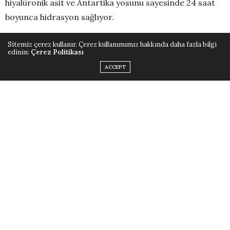
hiyalüronik asit ve Antartika yosunu sayesinde 24 saat
boyunca hidrasyon sağlıyor.
Fiyat: 1.490 TL
Sitemiz çerez kullanır. Çerez kullanımımız hakkında daha fazla bilgi
edinin:
Çerez Politikası
ACCEPT
Polaar IceSource Hydrating Cream
Polaar IceSource Hydrating Cream,
nemsiz ve kuru
ciltler için derinlemesine nemlendirme sunuyor. Cilde
berraklık ve parlaklık kazandırırken dolgunlaştırıp,
tazeliyor.
Fiyat: 1.490 TL
Polaar IceSource Super Hydrating Mask
Polaar IceSource Super Hydrating Mask
, kuru ve