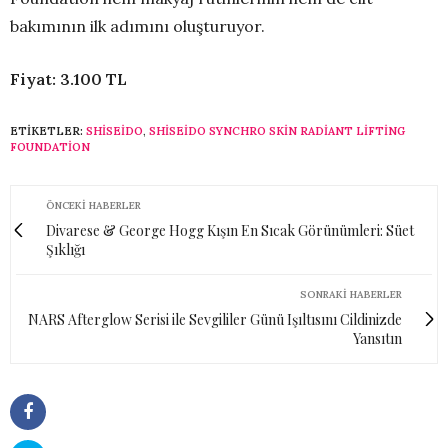
bakımının ilk adımını oluşturuyor.
Fiyat: 3.100 TL
ETIKETLER:
SHISEIDO
,
SHISEIDO SYNCHRO SKIN RADIANT LIFTING
FOUNDATION
ÖNCEKI HABERLER
Divarese & George Hogg Kışın En Sıcak Görünümleri: Süet
Şıklığı
SONRAKI HABERLER
NARS Afterglow Serisi ile Sevgililer Günü Işıltısını Cildinizde
Yansıtın