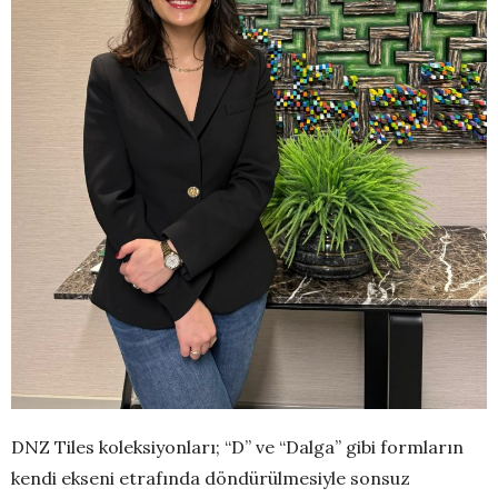
DNZ Tiles koleksiyonları; “D” ve “Dalga” gibi formların
kendi ekseni etrafında döndürülmesiyle sonsuz