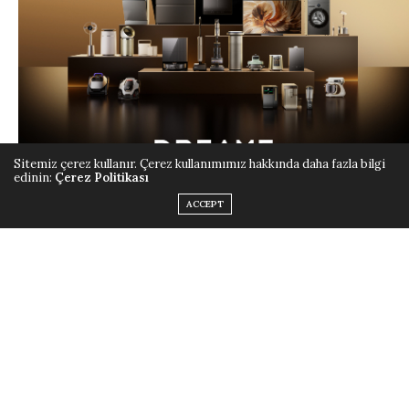
Sitemiz çerez kullanır. Çerez kullanımımız hakkında daha fazla bilgi
edinin:
Çerez Politikası
ACCEPT
Cristiano Ronaldo ile gerçekleştirilen iş birliği,
Dreame’nin küresel marka yolculuğunda önemli bir
dönüm noktasını temsil ederken, şirketin uluslararası
pazarlarda ulaştığı güçlü konumu da pekiştiriyor. Yüksek
hızlı motor teknolojileri ve yapay zeka destekli
sistemler alanında yıllardır sürdürdüğü inovasyon
odaklı yatırımlar sayesinde Dreame, akıllı ev