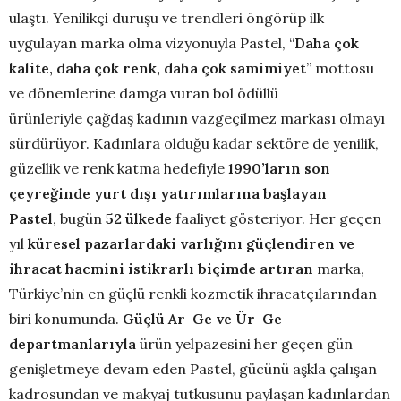
ulaştı. Yenilikçi duruşu ve trendleri öngörüp ilk
uygulayan marka olma vizyonuyla Pastel, “
Daha çok
kalite, daha çok renk, daha çok samimiyet
” mottosu
ve dönemlerine damga vuran bol ödüllü
ürünleriyle çağdaş kadının vazgeçilmez markası olmayı
sürdürüyor. Kadınlara olduğu kadar sektöre de yenilik,
güzellik ve renk katma hedefiyle
1990’ların son
çeyreğinde yurt dışı yatırımlarına başlayan
Pastel
, bugün
52 ülkede
faaliyet gösteriyor. Her geçen
yıl
küresel pazarlardaki varlığını güçlendiren ve
ihracat hacmini istikrarlı biçimde artıran
marka,
Türkiye’nin en güçlü renkli kozmetik ihracatçılarından
biri konumunda.
Güçlü Ar-Ge ve Ür-Ge
departmanlarıyla
ürün yelpazesini her geçen gün
genişletmeye devam eden Pastel, gücünü aşkla çalışan
kadrosundan ve makyaj tutkusunu paylaşan kadınlardan