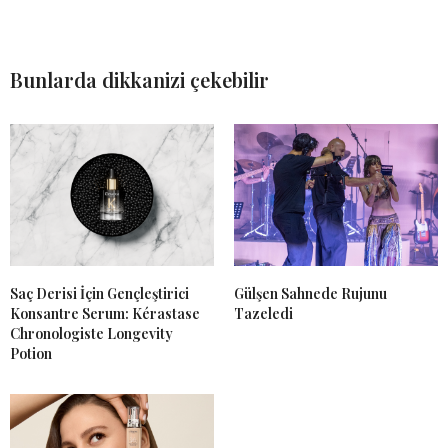
Bunlarda dikkanizi çekebilir
Saç Derisi İçin Gençleştirici
Gülşen Sahnede Rujunu
Konsantre Serum: Kérastase
Tazeledi
Chronologiste Longevity
Potion