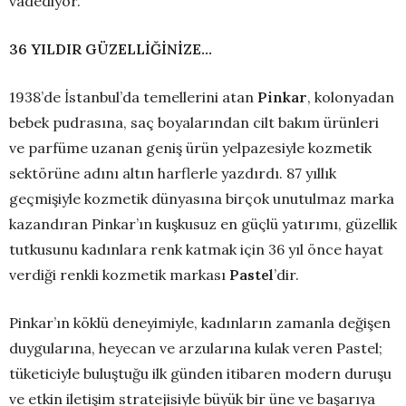
vadediyor.
36 YILDIR GÜZELLİĞİNİZE…
1938’de İstanbul’da temellerini atan
Pinkar
, kolonyadan
bebek pudrasına, saç boyalarından cilt bakım ürünleri
ve parfüme uzanan geniş ürün yelpazesiyle kozmetik
sektörüne adını altın harflerle yazdırdı. 87 yıllık
geçmişiyle kozmetik dünyasına birçok unutulmaz marka
kazandıran Pinkar’ın kuşkusuz en güçlü yatırımı, güzellik
tutkusunu kadınlara renk katmak için 36 yıl önce hayat
verdiği renkli kozmetik markası
Pastel
’dir.
Pinkar’ın köklü deneyimiyle, kadınların zamanla değişen
duygularına, heyecan ve arzularına kulak veren Pastel;
tüketiciyle buluştuğu ilk günden itibaren modern duruşu
ve etkin iletişim stratejisiyle büyük bir üne ve başarıya