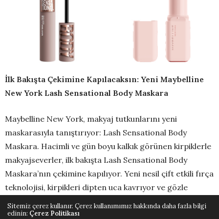
İlk Bakışta Çekimine Kapılacaksın: Yeni Maybelline
New York Lash Sensational Body Maskara
Maybelline New York, makyaj tutkunlarını yeni
maskarasıyla tanıştırıyor: Lash Sensational Body
Maskara. Hacimli ve gün boyu kalkık görünen kirpiklerle
makyajseverler, ilk bakışta Lash Sensational Body
Maskara’nın çekimine kapılıyor. Yeni nesil çift etkili fırça
teknolojisi, kirpikleri dipten uca kavrıyor ve gözle
görülür bir kaldırma etkisi yaratıyor. Kat kat
Sitemiz çerez kullanır. Çerez kullanımımız hakkında daha fazla bilgi
edinin:
Çerez Politikası
uygulanabilen, topaklanma ve dökülme yapmayan