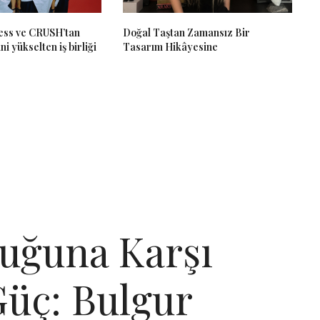
ss ve CRUSH’tan
Doğal Taştan Zamansız Bir
ni yükselten iş birliği
Tasarım Hikâyesine
uğuna Karşı
Güç: Bulgur