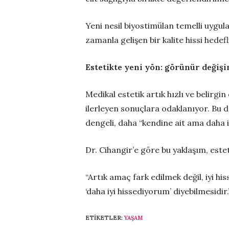
Yeni nesil biyostimülan temelli uygu
zamanla gelişen bir kalite hissi hedefl
Estetikte yeni yön: görünür değiş
Medikal estetik artık hızlı ve belirg
ilerleyen sonuçlara odaklanıyor. Bu 
dengeli, daha “kendine ait ama daha i
Dr. Cihangir’e göre bu yaklaşım, estet
“Artık amaç fark edilmek değil, iyi hi
‘daha iyi hissediyorum’ diyebilmesidir.
ETIKETLER:
YAŞAM