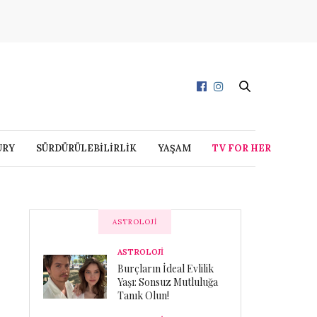
URY
SÜRDÜRÜLEBİLİRLİK
YAŞAM
TV FOR HER
ASTROLOJI
ASTROLOJİ
Burçların İdeal Evlilik
Yaşı: Sonsuz Mutluluğa
Tanık Olun!