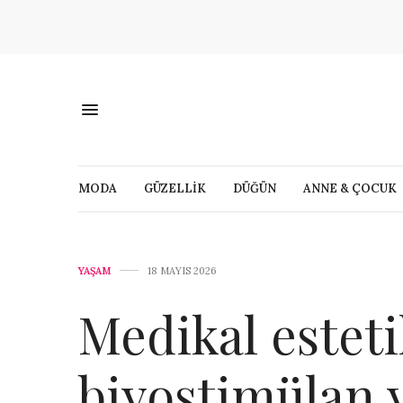
MODA
GÜZELLİK
DÜĞÜN
ANNE & ÇOCUK
YAŞAM
18 MAYIS 2026
Medikal estet
biyostimülan 