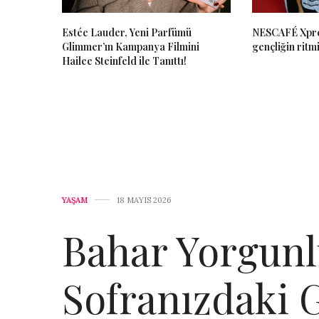
Estée Lauder, Yeni Parfümü
NESCAFÉ Xpre
Glimmer’ın Kampanya Filmini
gençliğin ritmi
Hailee Steinfeld ile Tanıttı!
YAŞAM
18 MAYIS 2026
Bahar Yorgunl
Sofranızdaki 