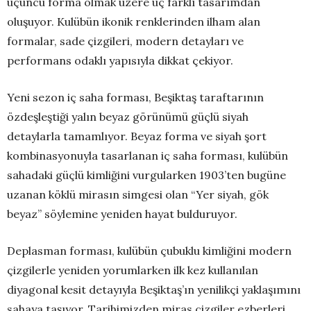
üçüncü forma olmak üzere üç farklı tasarımdan
oluşuyor. Kulübün ikonik renklerinden ilham alan
formalar, sade çizgileri, modern detayları ve
performans odaklı yapısıyla dikkat çekiyor.
Yeni sezon iç saha forması, Beşiktaş taraftarının
özdeşleştiği yalın beyaz görünümü güçlü siyah
detaylarla tamamlıyor. Beyaz forma ve siyah şort
kombinasyonuyla tasarlanan iç saha forması, kulübün
sahadaki güçlü kimliğini vurgularken 1903’ten bugüne
uzanan köklü mirasın simgesi olan “Yer siyah, gök
beyaz” söylemine yeniden hayat bulduruyor.
Deplasman forması, kulübün çubuklu kimliğini modern
çizgilerle yeniden yorumlarken ilk kez kullanılan
diyagonal kesit detayıyla Beşiktaş’ın yenilikçi yaklaşımını
sahaya taşıyor. Tarihimizden miras çizgiler ezberleri