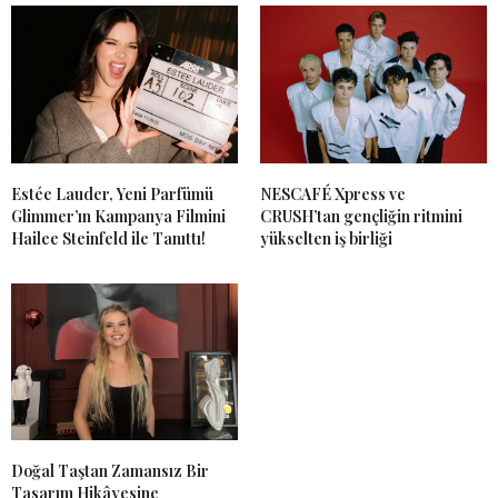
Estée Lauder, Yeni Parfümü
NESCAFÉ Xpress ve
Glimmer’ın Kampanya Filmini
CRUSH’tan gençliğin ritmini
Hailee Steinfeld ile Tanıttı!
yükselten iş birliği
Doğal Taştan Zamansız Bir
Tasarım Hikâyesine