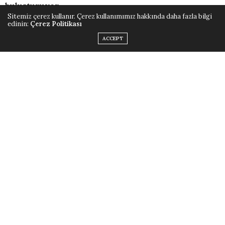
buluşturuyor.
Sitemiz çerez kullanır. Çerez kullanımımız hakkında daha fazla bilgi
edinin:
Çerez Politikası
ACCEPT
Michelin Rehberi’nde üç yıl boyunca yer alan Malva, 18
Temmuz – 18 Eylül tarihleri arasında Hilton Otelleri’nin