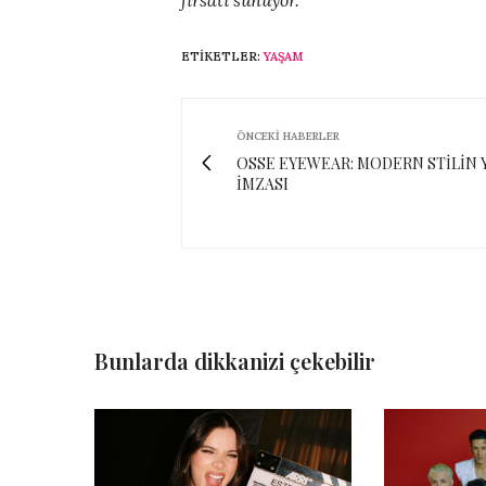
fırsatı sunuyor.
ETIKETLER:
YAŞAM
ÖNCEKI HABERLER
OSSE EYEWEAR: MODERN STİLİN 
İMZASI
Bunlarda dikkanizi çekebilir