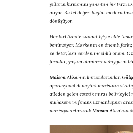
yılların birikimini yansıtan bir terzi u
alıyor. Bu iki değer, bugün modern ta
dönüşüyor.
Her biri özenle zanaat işiyle elde tas
benimsiyor. Markanın en önemli farkı; h
ve detaylara verilen incelikli önem. Öz
formlar, yaşam alanlarına duygusal bir
Maison Alisa
’nın kurucularından
Gülş
operasyonel deneyimi markanın stratej
aileden gelen estetik miras belirleyici
muhasebe ve finans uzmanlığının ardınd
markaya aktararak
Maison
Alisa
’nın ö