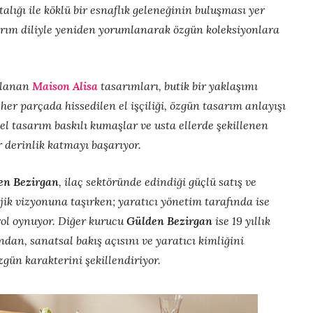
stalığı ile köklü bir esnaflık geleneğinin buluşması yer
sarım diliyle yeniden yorumlanarak özgün koleksiyonlara
arlanan
Maison Alisa
tasarımları, butik bir yaklaşımı
er parçada hissedilen el işçiliği, özgün tasarım anlayışı
el tasarım baskılı kumaşlar ve usta ellerde şekillenen
 derinlik katmayı başarıyor.
en Bezirgan
, ilaç sektöründe edindiği güçlü satış ve
ik vizyonuna taşırken; yaratıcı yönetim tarafında ise
 rol oynuyor. Diğer kurucu
Gülden Bezirgan
ise 19 yıllık
an, sanatsal bakış açısını ve yaratıcı kimliğini
zgün karakterini şekillendiriyor.