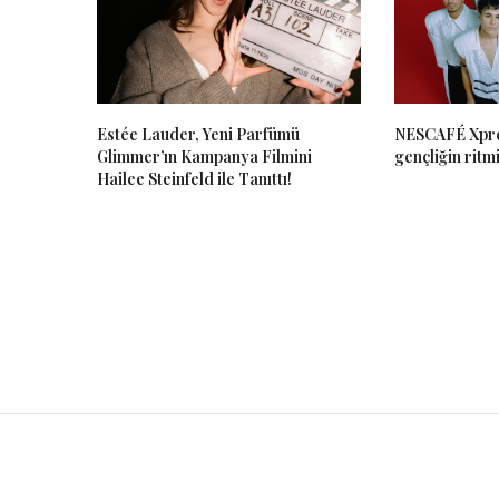
Estée Lauder, Yeni Parfümü
NESCAFÉ Xpre
Glimmer’ın Kampanya Filmini
gençliğin ritmi
Hailee Steinfeld ile Tanıttı!