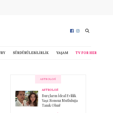
URY
SÜRDÜRÜLEBİLİRLİK
YAŞAM
TV FOR HER
ASTROLOJI
ASTROLOJİ
Burçların İdeal Evlilik
Yaşı: Sonsuz Mutluluğa
Tanık Olun!