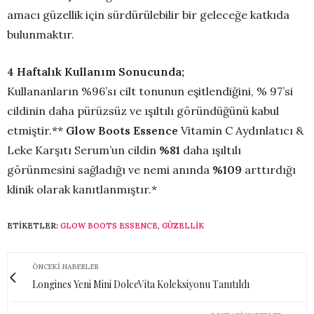
amacı güzellik için sürdürülebilir bir geleceğe katkıda
bulunmaktır.
4 Haftalık Kullanım Sonucunda;
Kullananların %96’sı cilt tonunun eşitlendiğini, % 97’si
cildinin daha pürüzsüz ve ışıltılı göründüğünü kabul
etmiştir.**
Glow Boots Essence
Vitamin C Aydınlatıcı &
Leke Karşıtı Serum’un cildin
%81
daha ışıltılı
görünmesini sağladığı ve nemi anında
%109
arttırdığı
klinik olarak kanıtlanmıştır.*
ETIKETLER:
GLOW BOOTS ESSENCE
,
GÜZELLIK
ÖNCEKI HABERLER
Longines Yeni Mini DolceVita Koleksiyonu Tanıtıldı