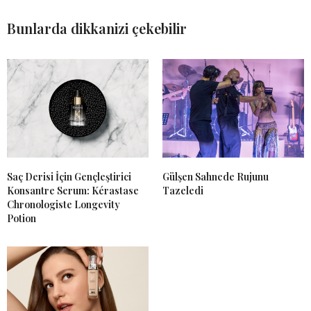
Bunlarda dikkanizi çekebilir
Saç Derisi İçin Gençleştirici
Gülşen Sahnede Rujunu
Konsantre Serum: Kérastase
Tazeledi
Chronologiste Longevity
Potion