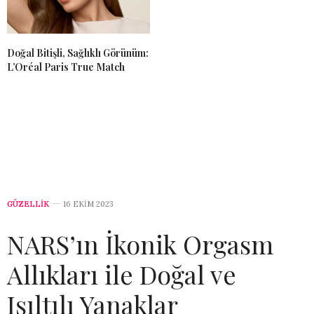
Doğal Bitişli, Sağlıklı Görünüm:
L’Oréal Paris True Match
GÜZELLİK
16 EKIM 2023
NARS’ın İkonik Orgasm
Allıkları ile Doğal ve
Işıltılı Yanaklar