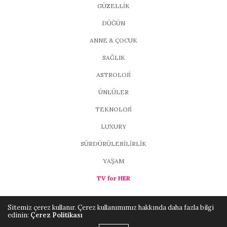
GÜZELLİK
DÜĞÜN
ANNE & ÇOCUK
SAĞLIK
ASTROLOJİ
ÜNLÜLER
TEKNOLOJİ
LUXURY
SÜRDÜRÜLEBİLİRLİK
YAŞAM
TV for HER
Sitemiz çerez kullanır. Çerez kullanımımız hakkında daha fazla bilgi
edinin:
Çerez Politikası
Copyright ©2021, MAGFORHER
Brio Media
. All Rights Reserved.