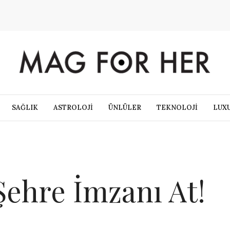
SAĞLIK
ASTROLOJİ
ÜNLÜLER
TEKNOLOJİ
LUX
Şehre İmzanı At!