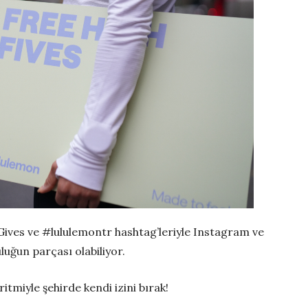
Gives ve #lululemontr hashtag’leriyle Instagram ve
uğun parçası olabiliyor.
itmiyle şehirde kendi izini bırak!