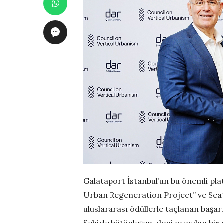
Galataport İstanbul’un bu önemli pl
Urban Regeneration Project” ve Seat
uluslararası ödüllerle taçlanan başarı
Şehirle bütünleşen, denize açılan bir