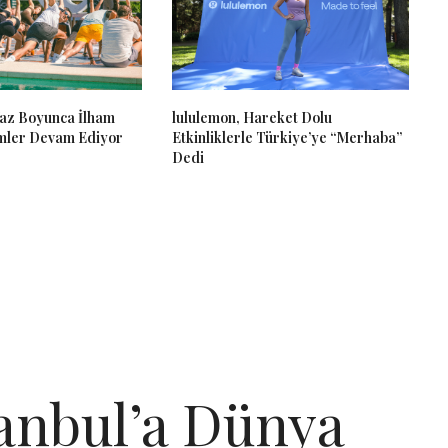
 Yaz Boyunca İlham
lululemon, Hareket Dolu
mler Devam Ediyor
Etkinliklerle Türkiye’ye “Merhaba”
Dedi
tanbul’a Dünya