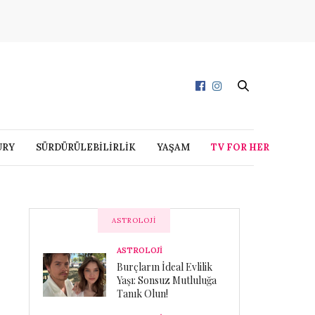
URY
SÜRDÜRÜLEBİLİRLİK
YAŞAM
TV FOR HER
ASTROLOJI
ASTROLOJİ
Burçların İdeal Evlilik
Yaşı: Sonsuz Mutluluğa
Tanık Olun!