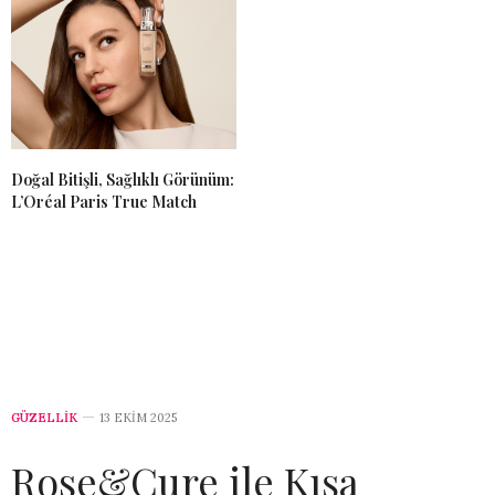
Doğal Bitişli, Sağlıklı Görünüm:
L’Oréal Paris True Match
GÜZELLİK
13 EKIM 2025
Rose&Cure ile Kışa