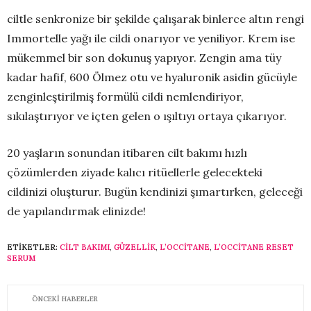
ciltle senkronize bir şekilde çalışarak binlerce altın rengi
Immortelle yağı ile cildi onarıyor ve yeniliyor. Krem ise
mükemmel bir son dokunuş yapıyor. Zengin ama tüy
kadar hafif, 600 Ölmez otu ve hyaluronik asidin gücüyle
zenginleştirilmiş formülü cildi nemlendiriyor,
sıkılaştırıyor ve içten gelen o ışıltıyı ortaya çıkarıyor.
20 yaşların sonundan itibaren cilt bakımı hızlı
çözümlerden ziyade kalıcı ritüellerle gelecekteki
cildinizi oluşturur. Bugün kendinizi şımartırken, geleceği
de yapılandırmak elinizde!
ETIKETLER:
CILT BAKIMI
,
GÜZELLIK
,
L’OCCITANE
,
L’OCCITANE RESET
SERUM
ÖNCEKI HABERLER