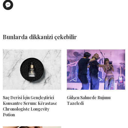
Bunlarda dikkanizi çekebilir
Saç Derisi İçin Gençleştirici
Gülşen Sahnede Rujunu
Konsantre Serum: Kérastase
Tazeledi
Chronologiste Longevity
Potion