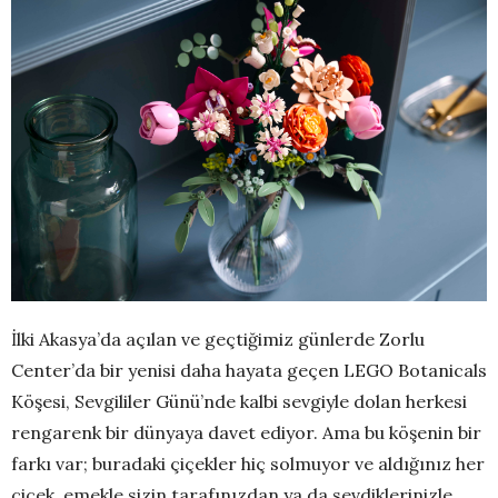
İlki Akasya’da açılan ve geçtiğimiz günlerde Zorlu
Center’da bir yenisi daha hayata geçen LEGO Botanicals
Köşesi, Sevgililer Günü’nde kalbi sevgiyle dolan herkesi
rengarenk bir dünyaya davet ediyor. Ama bu köşenin bir
farkı var; buradaki çiçekler hiç solmuyor ve aldığınız her
çiçek, emekle sizin tarafınızdan ya da sevdiklerinizle