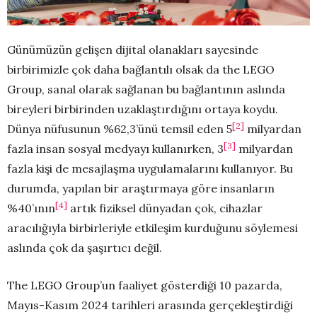
Günümüzün gelişen dijital olanakları sayesinde
birbirimizle çok daha bağlantılı olsak da the LEGO
Group, sanal olarak sağlanan bu bağlantının aslında
bireyleri birbirinden uzaklaştırdığını ortaya koydu.
[2]
Dünya nüfusunun %62,3’ünü temsil eden 5
milyardan
[3]
fazla insan sosyal medyayı kullanırken, 3
milyardan
fazla kişi de mesajlaşma uygulamalarını kullanıyor. Bu
durumda, yapılan bir araştırmaya göre insanların
[4]
%40’ının
artık fiziksel dünyadan çok, cihazlar
aracılığıyla birbirleriyle etkileşim kurduğunu söylemesi
aslında çok da şaşırtıcı değil.
The LEGO Group’un faaliyet gösterdiği 10 pazarda,
Mayıs-Kasım 2024 tarihleri arasında gerçekleştirdiği