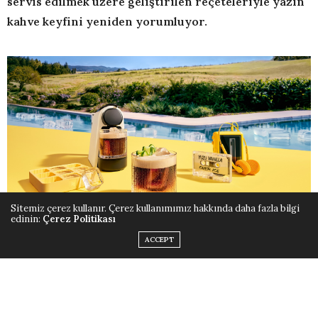
servis edilmek üzere geliştirilen reçeteleriyle yazın
kahve keyfini yeniden yorumluyor.
Sitemiz çerez kullanır. Çerez kullanımımız hakkında daha fazla bilgi
edinin:
Çerez Politikası
ACCEPT
Nespresso’nun kahve severlere “Her Buzlu Kahve Yeni
Bir Ritim” mottosuyla sunduğu özel tatlar, mevsimin