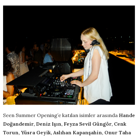
Seen Summer Opening’e katılan isimler arasında
Hande
Doğandemir, Deniz Işın, Feyza Sevil Güngör, Cenk
Torun, Yüsra Geyik, Aslıhan Kapanşahin, Onur Taha