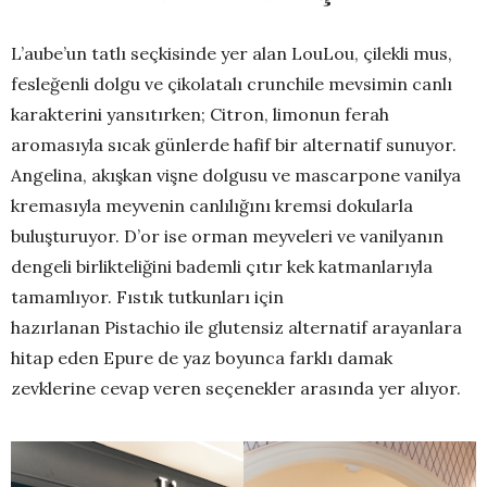
L’aube’un tatlı seçkisinde yer alan LouLou, çilekli mus,
fesleğenli dolgu ve çikolatalı crunchile mevsimin canlı
karakterini yansıtırken; Citron, limonun ferah
aromasıyla sıcak günlerde hafif bir alternatif sunuyor.
Angelina, akışkan vişne dolgusu ve mascarpone vanilya
kremasıyla meyvenin canlılığını kremsi dokularla
buluşturuyor. D’or ise orman meyveleri ve vanilyanın
dengeli birlikteliğini bademli çıtır kek katmanlarıyla
tamamlıyor. Fıstık tutkunları için
hazırlanan Pistachio ile glutensiz alternatif arayanlara
hitap eden Epure de yaz boyunca farklı damak
zevklerine cevap veren seçenekler arasında yer alıyor.