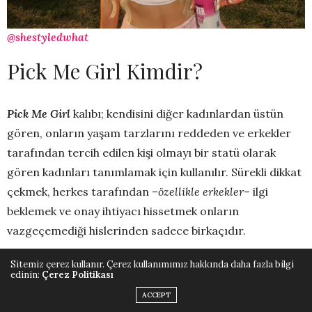
@shestyledwhat
Pick Me Girl Kimdir?
Pick Me Girl
kalıbı; kendisini diğer kadınlardan üstün
gören, onların yaşam tarzlarını reddeden ve erkekler
tarafından tercih edilen kişi olmayı bir statü olarak
gören kadınları tanımlamak için kullanılır. Sürekli dikkat
çekmek, herkes tarafından –
özellikle erkekler
– ilgi
beklemek ve onay ihtiyacı hissetmek onların
vazgeçemediği hislerinden sadece birkaçıdır.
Sitemiz çerez kullanır. Çerez kullanımımız hakkında daha fazla bilgi
“
Ben makyaj yapmam, doğal güzellikten yanayım
” gibi
edinin:
Çerez Politikası
ifadelerle diğer kadınları dolaylı yoldan küçümsemeye
ACCEPT
çalışan bu kadınlar çoğu zaman bir sendromun içinde