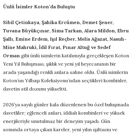
Ünlü İsimler Koton’da Buluştu
Sibil Çetinkaya, Şahika Ercümen, Demet Şener,
Tuvana Büyükçınar, Sima Tarkan, Alara Mildon, Ebru
Şallı, Emine Erdem, Işıl Reçber, Melis Ağazat, Nasuh–
Mine Mahruki, İdil Fırat, Pınar Altuğ ve Sedef
Orman
gibi ünlü isimlerin katılımıyla gerçekleşen Koton
Yeni Yıl Buluşması, şıklık ve yeni yıl heyecanının bir
arada yaşandığı renkli anlara sahne oldu. Ünlü isimlerin
Koton’un Yılbaşı Koleksiyonu’ndan seçtikleri kombinler,
davetin stil dozunu yükseltti.
2026’ya sayılı günler kala düzenlenen bu özel buluşmada
davetliler; eğlenceli anları, iddialı kombinleri ve yüksek
enerjileriyle unutulmaz bir deneyim yaşadı. Gün
sonunda ortaya çıkan kareler, yeni yılın ışıltısını ve