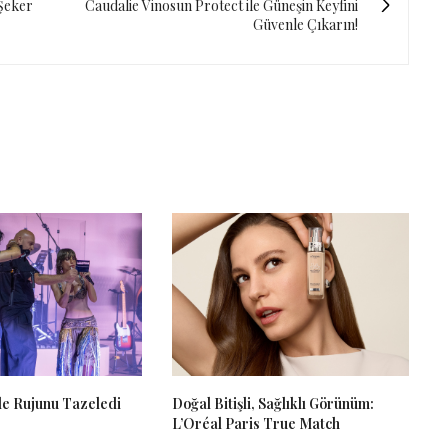
“Şeker
Caudalie Vinosun Protect ile Güneşin Keyfini
Güvenle Çıkarın!
e Rujunu Tazeledi
Doğal Bitişli, Sağlıklı Görünüm:
L’Oréal Paris True Match