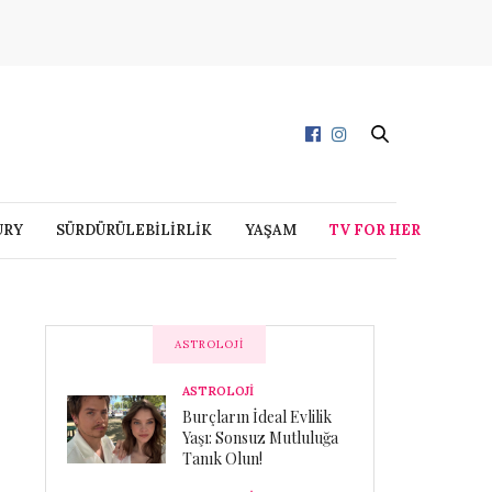
URY
SÜRDÜRÜLEBİLİRLİK
YAŞAM
TV FOR HER
ASTROLOJI
ASTROLOJİ
Burçların İdeal Evlilik
Yaşı: Sonsuz Mutluluğa
Tanık Olun!