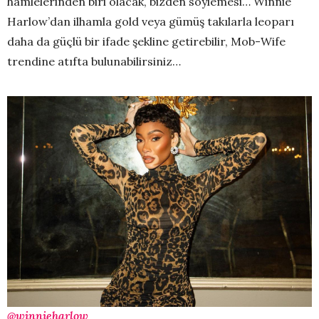
hamlelerinden biri olacak, bizden söylemesi… Winnie
Harlow’dan ilhamla gold veya gümüş takılarla leoparı
daha da güçlü bir ifade şekline getirebilir, Mob-Wife
trendine atıfta bulunabilirsiniz…
@winnieharlow