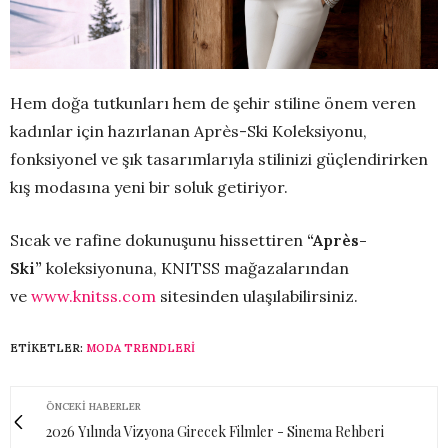
Hem doğa tutkunları hem de şehir stiline önem veren
kadınlar için hazırlanan Après-Ski Koleksiyonu,
fonksiyonel ve şık tasarımlarıyla stilinizi güçlendirirken
kış modasına yeni bir soluk getiriyor.
Sıcak ve rafine dokunuşunu hissettiren
“Après-
Ski”
koleksiyonuna, KNITSS mağazalarından
ve
www.knitss.com
sitesinden ulaşılabilirsiniz.
ETIKETLER:
MODA TRENDLERI
ÖNCEKI HABERLER
2026 Yılında Vizyona Girecek Filmler - Sinema Rehberi