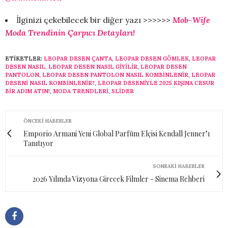
İlginizi çekebilecek bir diğer yazı >>>>>>
Mob-Wife
Moda Trendinin Çarpıcı Detayları!
ETIKETLER:
LEOPAR DESEN ÇANTA
,
LEOPAR DESEN GÖMLEK
,
LEOPAR
DESEN NASIL
,
LEOPAR DESEN NASIL GIYILIR
,
LEOPAR DESEN
PANTOLON
,
LEOPAR DESEN PANTOLON NASIL KOMBINLENIR
,
LEOPAR
DESENI NASIL KOMBINLENIR?
,
LEOPAR DESENIYLE 2025 KIŞINA CESUR
BIR ADIM ATIN!
,
MODA TRENDLERI
,
SLİDER
ÖNCEKI HABERLER
Emporio Armani Yeni Global Parfüm Elçisi Kendall Jenner’ı
Tanıtıyor
SONRAKI HABERLER
2026 Yılında Vizyona Girecek Filmler - Sinema Rehberi