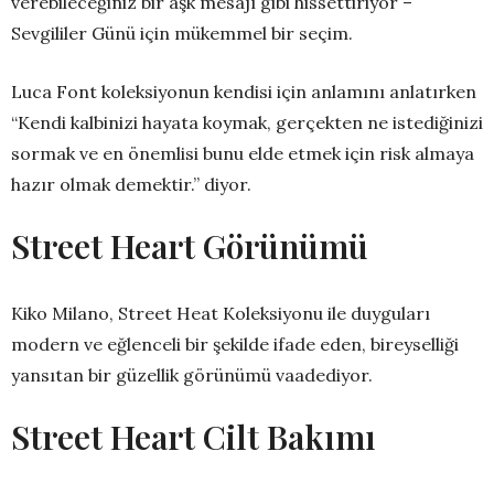
verebileceğiniz bir aşk mesajı gibi hissettiriyor –
Sevgililer Günü için mükemmel bir seçim.
Luca Font koleksiyonun kendisi için anlamını anlatırken
“Kendi kalbinizi hayata koymak, gerçekten ne istediğinizi
sormak ve en önemlisi bunu elde etmek için risk almaya
hazır olmak demektir.” diyor.
Street Heart G
ö
r
ü
n
ü
m
ü
Kiko Milano, Street Heat Koleksiyonu ile duyguları
modern ve eğlenceli bir şekilde ifade eden, bireyselliği
yansıtan bir güzellik görünümü vaadediyor.
Street Heart Cilt Bak
ı
m
ı