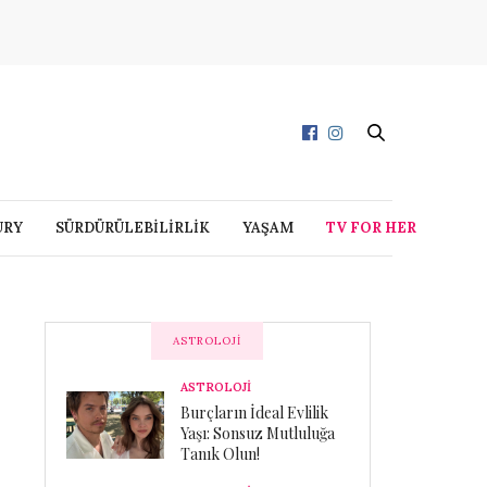
URY
SÜRDÜRÜLEBİLİRLİK
YAŞAM
TV FOR HER
ASTROLOJI
ASTROLOJİ
Burçların İdeal Evlilik
Yaşı: Sonsuz Mutluluğa
Tanık Olun!