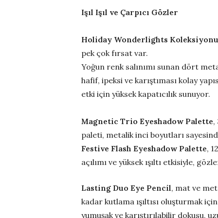
Işıl Işıl ve Çarpıcı Gözler
Holiday Wonderlights Koleksiyon
pek çok fırsat var.
Yoğun renk salınımı sunan dört meta
hafif, ipeksi ve karıştıması kolay yap
etki için yüksek kapatıcılık sunuyor.
Magnetic Trio Eyeshadow Palette
,
paleti, metalik inci boyutları sayesi
Festive Flash Eyeshadow Palette
, 1
açılımı ve yüksek ışıltı etkisiyle, göz
Lasting Duo Eye Pencil
, mat ve meta
kadar kutlama ışıltısı oluşturmak içi
yumuşak ve karıştırılabilir dokusu, u