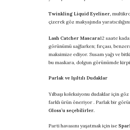
Twinkling Liquid Eyeliner,
multikro
çizerek göz makyajında yaratıcılığını
Lash Catcher Mascara
12 saate kada
görünümü sağlarken; fırçası, benzersiz
maksimize ediyor. Susam yağı ve bitki b
bu maskara, dolgun görünümde kirpi
Parlak ve Işıltılı Dudaklar
Yılbaşı koleksiyonu dudaklar için göz 
farklı ürün öneriyor . Parlak bir gö
Gloss’u seçebilirler.
Parti havasını yaşatmak için ise
Spar