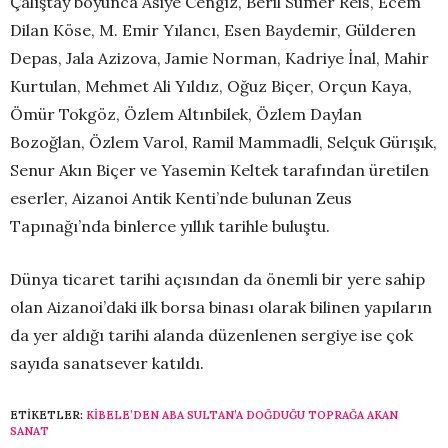
Çalıştay boyunca Asiye Cengiz, Beril Sümer Reis, Ecem
Dilan Köse, M. Emir Yılancı, Esen Baydemir, Gülderen
Depas, Jala Azizova, Jamie Norman, Kadriye İnal, Mahir
Kurtulan, Mehmet Ali Yıldız, Oğuz Biçer, Orçun Kaya,
Ömür Tokgöz, Özlem Altınbilek, Özlem Daylan
Bozoğlan, Özlem Varol, Ramil Mammadli, Selçuk Gürışık,
Senur Akın Biçer ve Yasemin Keltek tarafından üretilen
eserler, Aizanoi Antik Kenti’nde bulunan Zeus
Tapınağı’nda binlerce yıllık tarihle buluştu.
Dünya ticaret tarihi açısından da önemli bir yere sahip
olan Aizanoi’daki ilk borsa binası olarak bilinen yapıların
da yer aldığı tarihi alanda düzenlenen sergiye ise çok
sayıda sanatsever katıldı.
ETIKETLER:
KIBELE’DEN ABA SULTAN’A DOĞDUĞU TOPRAĞA AKAN
SANAT