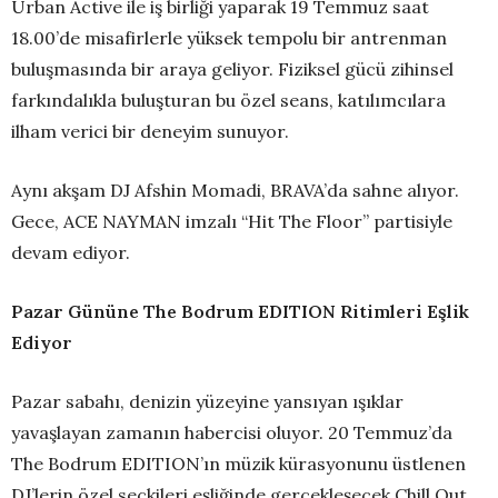
Urban Active ile iş birliği yaparak 19 Temmuz saat
18.00’de misafirlerle yüksek tempolu bir antrenman
buluşmasında bir araya geliyor. Fiziksel gücü zihinsel
farkındalıkla buluşturan bu özel seans, katılımcılara
ilham verici bir deneyim sunuyor.
Aynı akşam DJ Afshin Momadi, BRAVA’da sahne alıyor.
Gece, ACE NAYMAN imzalı “Hit The Floor” partisiyle
devam ediyor.
Pazar Gününe The Bodrum EDITION Ritimleri Eşlik
Ediyor
Pazar sabahı, denizin yüzeyine yansıyan ışıklar
yavaşlayan zamanın habercisi oluyor. 20 Temmuz’da
The Bodrum EDITION’ın müzik kürasyonunu üstlenen
DJ’lerin özel seçkileri eşliğinde gerçekleşecek Chill Out