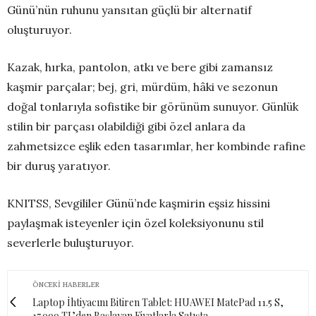
Günü’nün ruhunu yansıtan güçlü bir alternatif
oluşturuyor.
Kazak, hırka, pantolon, atkı ve bere gibi zamansız
kaşmir parçalar; bej, gri, mürdüm, hâki ve sezonun
doğal tonlarıyla sofistike bir görünüm sunuyor. Günlük
stilin bir parçası olabildiği gibi özel anlara da
zahmetsizce eşlik eden tasarımlar, her kombinde rafine
bir duruş yaratıyor.
KNITSS, Sevgililer Günü’nde kaşmirin eşsiz hissini
paylaşmak isteyenler için özel koleksiyonunu stil
severlerle buluşturuyor.
ÖNCEKI HABERLER
Laptop İhtiyacını Bitiren Tablet: HUAWEI MatePad 11.5 S,
17.999 TL’den Başlayan Fiyatlarla Satışta