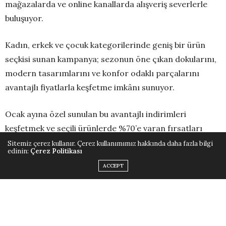
mağazalarda ve online kanallarda alışveriş severlerle
buluşuyor.
Kadın, erkek ve çocuk kategorilerinde geniş bir ürün
seçkisi sunan kampanya; sezonun öne çıkan dokularını,
modern tasarımlarını ve konfor odaklı parçalarını
avantajlı fiyatlarla keşfetme imkânı sunuyor.
Ocak ayına özel sunulan bu avantajlı indirimleri
keşfetmek ve seçili ürünlerde %70’e varan fırsatları
yakalamak için
penti.com.tr
’yi ziyaret etmeyi ve size en
Sitemiz çerez kullanır. Çerez kullanımımız hakkında daha fazla bilgi
edinin:
Çerez Politikası
yakın Penti mağazasına uğramayı unutmayın!
ACCEPT
ÖNCEKI HABERLER
Çeyrek Asırlık Tutkunun Kalıcı İmzası: MAD QUARTER
SONRAKI HABERLER