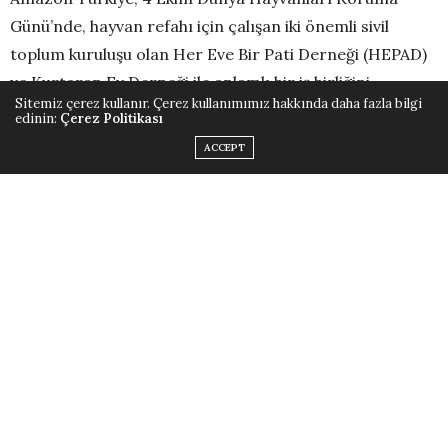
Günü’nde, hayvan refahı için çalışan iki önemli sivil
toplum kuruluşu olan Her Eve Bir Pati Derneği (HEPAD)
ve Kurtaran Ev Derneği ile anlamlı bir iş birliğini
Sitemiz çerez kullanır. Çerez kullanımımız hakkında daha fazla bilgi
duyurdu. Söz konusu iş birliği çerçevesinde
edinin:
Çerez Politikası
Amazon.com.tr müşterileri her iki derneğin ihtiyaç
ACCEPT
listelerine ulaşarak derneklerin sokak hayvanlarının
bakımı için gerek duyduğu ürünleri, teslimat adresi
seçmeye gerek kalmadan doğrudan HEPAD ve Kurtaran
Ev Derneği’ne ulaştırabilecek. Müşteriler aynı zamanda
derneklerin, destek sayfasındaki ürünlerin her birinden
kaç adet ihtiyaç duyduğu ve hangi sayıda temin edildiği
bilgisine de ulaşarak patili dostlarımızın en çok ihtiyaç
duyduğu ürünleri önceliklendirebilecek.