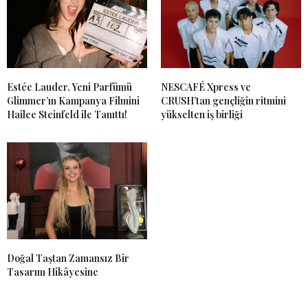
Estée Lauder, Yeni Parfümü
NESCAFÉ Xpress ve
Glimmer’ın Kampanya Filmini
CRUSH’tan gençliğin ritmini
Hailee Steinfeld ile Tanıttı!
yükselten iş birliği
Doğal Taştan Zamansız Bir
Tasarım Hikâyesine