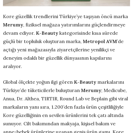
Kore güzellik trendlerini Türkiye’ye taşıyan öncü marka
Merumy
, fiziksel mağaza yatırımlarını güçlendirmeye
devam ediyor.
K-Beauty
kategorisinde kısa sürede
güçlü bir topluluk oluşturan marka,
Metropol AVM
’de
açtığı yeni mağazasıyla ziyaretçilerine yenilikçi ve
deneyim odaklı bir güzellik dünyasının kapılarını
aralıyor.
Global ölçekte yoğun ilgi gören
K-Beauty
markalarını
Türkiye’de tüketicilerle buluşturan
Merumy
; Medicube,
Anua, Dr. Althea, TIRTIR, Round Lab ve Beplain gibi viral
markaların yanı sıra, 1.200’den fazla ürün çeşitliliğiyle
Kore güzelliğinin en sevilen ürünlerini tek çatı altında
sunuyor. Cilt bakımından makyaja, kişisel bakım ve
anne-bebek ürünlerine uzanan geniş ürün gamı, Kore