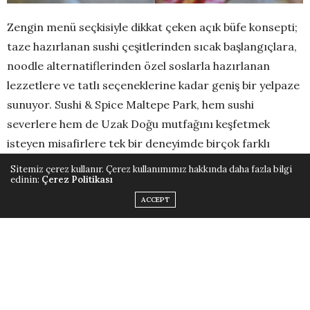
Zengin menü seçkisiyle dikkat çeken açık büfe konsepti;
taze hazırlanan sushi çeşitlerinden sıcak başlangıçlara,
noodle alternatiflerinden özel soslarla hazırlanan
lezzetlere ve tatlı seçeneklerine kadar geniş bir yelpaze
sunuyor. Sushi & Spice Maltepe Park, hem sushi
severlere hem de Uzak Doğu mutfağını keşfetmek
isteyen misafirlere tek bir deneyimde birçok farklı
lezzeti tatma imkânı sağlıyor.
Sitemiz çerez kullanır. Çerez kullanımımız hakkında daha fazla bilgi
edinin:
Çerez Politikası
“Tek fiyatla sınırsız lezzet” anlayışıyla sunulan açık büfe
ACCEPT
deneyimi, arkadaş buluşmalarından aile yemeklerine
kadar farklı anlara eşlik eden keyifli bir alternatif
oluşturuyor. Özenle hazırlanan ürünler, renkli sunumlar
ve paylaşmaya uygun konseptiyle Sushi & Spice,
misafirlerine yalnızca doyurucu bir öğün değil, aynı