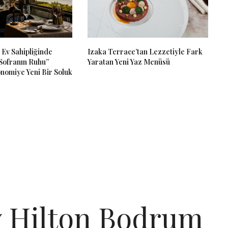
 Ev Sahipliğinde
Izaka Terrace’tan Lezzetiyle Fark
Sofranın Ruhu”
Yaratan Yeni Yaz Menüsü
onomiye Yeni Bir Soluk
y Hilton Bodrum