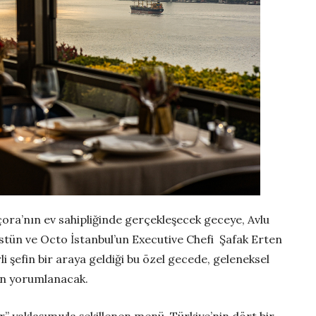
çora’nın ev sahipliğinde gerçekleşecek geceye, Avlu
stün ve Octo İstanbul’un Executive Chefi Şafak Erten
i şefin bir araya geldiği bu özel gecede, geleneksel
en yorumlanacak.
 yaklaşımıyla şekillenen menü, Türkiye’nin dört bir