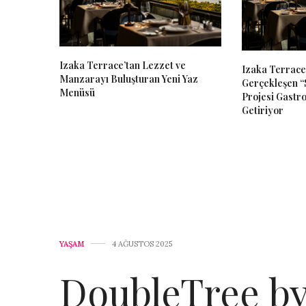
Izaka Terrace’tan Lezzet ve
Izaka Terrace
Manzarayı Buluşturan Yeni Yaz
Gerçekleşen “
Menüsü
Projesi Gastr
Getiriyor
YAŞAM
4 AĞUSTOS 2025
DoubleTree b