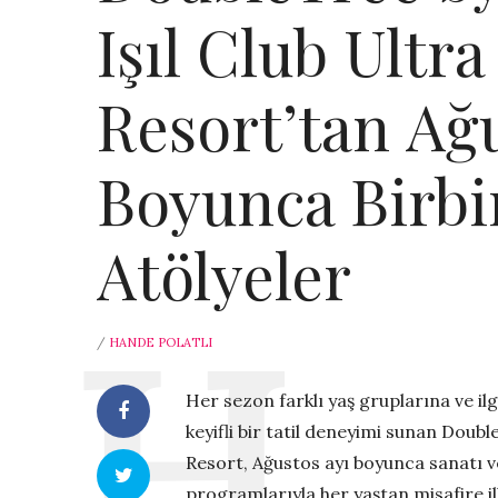
Işıl Club Ultra
Resort’tan Ağ
Boyunca Birbi
Atölyeler
/
HANDE POLATLI
Her sezon farklı yaş gruplarına ve ilg
keyifli bir tatil deneyimi sunan Doubl
Resort, Ağustos ayı boyunca sanatı v
programlarıyla her yaştan misafire 