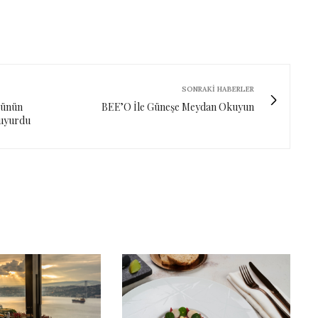
SONRAKI HABERLER
münün
BEE’O İle Güneşe Meydan Okuyun
Duyurdu