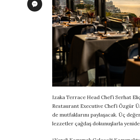
Izaka Terrace Head Chef’i Serhat Eli
Restaurant Executive Chef’i Özgür Ü
de mutfaklarını paylaşacak. Üç değerl
lezzetler çağdaş dokunuşlarla yenid
“Yereli Korumak Geleceği Korumaktır”