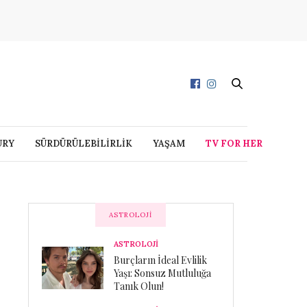
URY
SÜRDÜRÜLEBİLİRLİK
YAŞAM
TV FOR HER
ASTROLOJI
ASTROLOJİ
Burçların İdeal Evlilik
Yaşı: Sonsuz Mutluluğa
Tanık Olun!