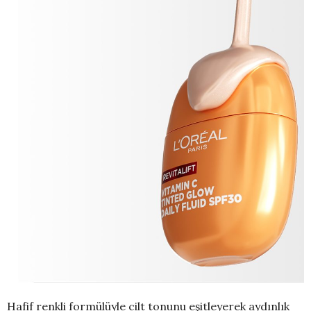
Hafif renkli formülüyle cilt tonunu eşitleyerek aydınlık