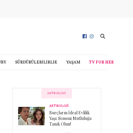
URY
SÜRDÜRÜLEBİLİRLİK
YAŞAM
TV FOR HER
ASTROLOJI
ASTROLOJİ
Burçların İdeal Evlilik
Yaşı: Sonsuz Mutluluğa
Tanık Olun!