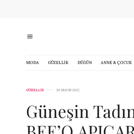
MODA
GÜZELLİK
DÜĞÜN
ANNE & ÇOCUK
GÜZELLİK
30 MAYIS 2022
Güneşin Tadın
BEE’O APICA