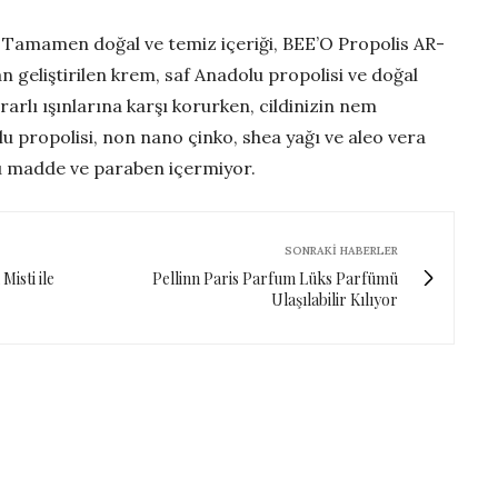
Tamamen doğal ve temiz içeriği, BEE’O Propolis AR-
geliştirilen krem, saf Anadolu propolisi ve doğal
zararlı ışınlarına karşı korurken, cildinizin nem
lu propolisi, non nano çinko, shea yağı ve aleo vera
cu madde ve paraben içermiyor.
SONRAKI HABERLER
Misti ile
Pellinn Paris Parfum Lüks Parfümü
Ulaşılabilir Kılıyor