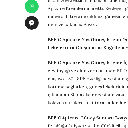
cildinizdeki etkisini nazik bir doku
Apicare Kremlerini üretti. Besleyici
mineral filtresi ile cildinizi güneşin 
nem ve bakım sağlıyor.
BEE’O Apicare Yüz Güneş Kremi Gü
Lekelerinin Oluşumunu Engellemey
BEE’O Apicare Yüz Güneş Kremi:
İç
zeytinyağı ve aloe vera bulunan BE
oluşuyor. 50+ SPF özelliği sayesinde 
koruma sağlarken, güneş lekelerinin
çıkmadan 30 dakika öncesinde yüze 
kolayca sürülerek cilt tarafından hız
BEE’O Apicare Güneş Sonrası Losy
ferahlığa ihtiyacı vardır. Çünkü cilt 