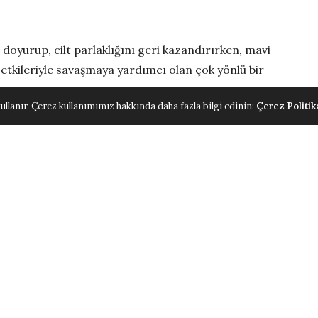
e doyurup, cilt parlaklığını geri kazandırırken, mavi
ma etkileriyle savaşmaya yardımcı olan çok yönlü bir
ullanır. Çerez kullanımımız hakkında daha fazla bilgi edinin:
Çerez Politik
rken Çok Yönlü
ğlayan Mist
ktifi ile güçlendirilen
gülsha Güzellik Misti
, cildi
rken aynı zamanda ince çizgilerin görünümünde azalma
ıl görünmesine yardımcı olur. Cildi nemlendirip