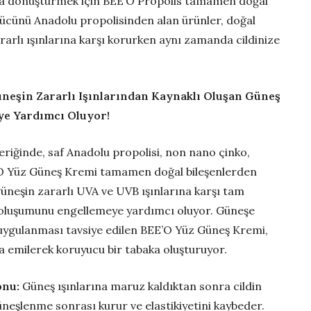
nuşa dönüştürmek için BEE’O Propolis tamamen doğal
 gücünü Anadolu propolisinden alan ürünler, doğal
zararlı ışınlarına karşı korurken aynı zamanda cildinize
neşin Zararlı Işınlarından Kaynaklı Oluşan Güneş
e Yardımcı Oluyor!
eriğinde, saf Anadolu propolisi, non nano çinko,
E’O Yüz Güneş Kremi tamamen doğal bileşenlerden
güneşin zararlı UVA ve UVB ışınlarına karşı tam
 oluşumunu engellemeye yardımcı oluyor. Güneşe
uygulanması tavsiye edilen BEE’O Yüz Güneş Kremi,
la emilerek koruyucu bir tabaka oluşturuyor.
onu:
Güneş ışınlarına maruz kaldıktan sonra cildin
güneşlenme sonrası kurur ve elastikiyetini kaybeder.