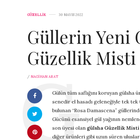
GÜZELLİK
30 MAYIS 2022
Güllerin Yeni
Güzellik Misti 
/
NAGIHAN ARAT
Gülün tüm saflığını koruyan gülsha ü
senedir el hasadı geleneğiyle tek te
bulunan “Rosa Damascena” güllerinde
Gücünü esansiyel gül yağının nemlendi
son üyesi olan
gülsha Güzellik Mist
diğer ürünleri gibi uzun süren ulusla