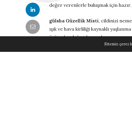
değer verenlerle buluşmak için hazır.
gülsha Güzellik Misti
, cildinizi nem
ışık ve hava kirliliği kaynaklı yaşlan
ürün olarak ön plana çıkıyor.
Sitemiz çerez k
Nemlendiri
Koruma Sa
Hyalüronik asit ve çok yönlü koruma a
dolgunlaştırıp elastikiyetini artırı
sağlayarak cildin pürüzsüz ve ışıl ış