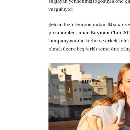
sağlayan yenilenmiş logosuyla öne çı
vurguluyor.
Şehrin hızlı temposundan ilkbahar ve
görünümler sunan
Beymen Club 202
kampanyasında, kadın ve erkek koleks
olmak üzere beş farklı tema öne çıkı