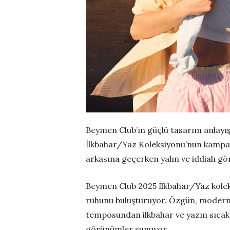
Beymen Club’ın güçlü tasarım anlayış
İlkbahar/Yaz Koleksiyonu’nun kampan
arkasına geçerken yalın ve iddialı g
Beymen Club 2025 İlkbahar/Yaz kolek
ruhunu
buluşturuyor. Özgün, modern p
temposundan ilkbahar ve yazın sıcak 
görünümler sunuyor.