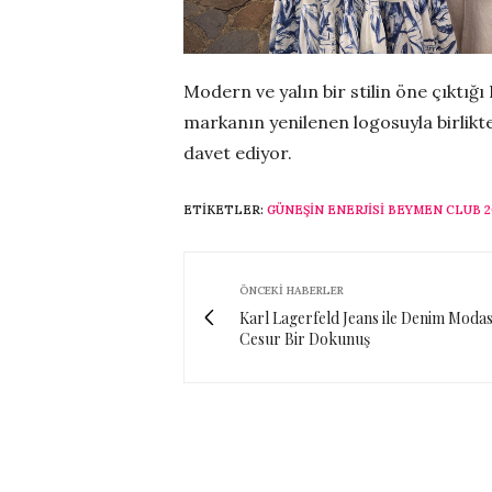
Modern ve yalın bir stilin öne çıktı
markanın yenilenen logosuyla birlikt
davet ediyor.
ETIKETLER:
GÜNEŞIN ENERJISI BEYMEN CLUB 
ÖNCEKI HABERLER
Karl Lagerfeld Jeans ile Denim Moda
Cesur Bir Dokunuş