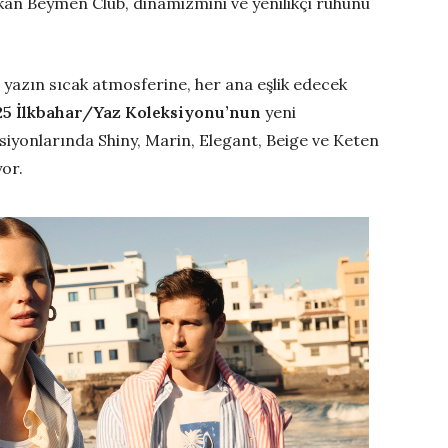
kan Beymen Club, dinamizmini ve yenilikçi ruhunu
 yazın sıcak atmosferine, her ana eşlik edecek
5 İlkbahar/Yaz Koleksiyonu’nun
yeni
iyonlarında Shiny, Marin, Elegant, Beige ve Keten
yor.