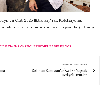
ğı Beymen Club 2025 İlkbahar/Yaz Koleksiyonu,
e moda severleri yeni sezonun enerjisini keşfetmeye
2025 İLKBAHAR/YAZ KOLEKSIYONU İLE BULUŞUYOR
SONRAKI HABERLER
sına
Solo'dan Ramazan’a Özel Ek Yaprak
Hediyeli Ürünler