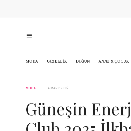
MODA
GÜZELLİK
DÜĞÜN
ANNE & ÇOCUK
MODA
4 MART 2025
Güneşin Ener
Club 2025 İlk