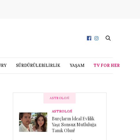
URY
SÜRDÜRÜLEBİLİRLİK
YAŞAM
TV FOR HER
ASTROLOJI
ASTROLOJİ
Burçların İdeal Evlilik
Yaşı: Sonsuz Mutluluğa
Tanık Olun!