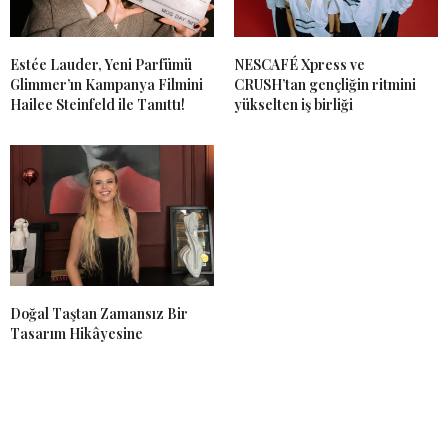
Estée Lauder, Yeni Parfümü
NESCAFÉ Xpress ve
Glimmer’ın Kampanya Filmini
CRUSH’tan gençliğin ritmini
Hailee Steinfeld ile Tanıttı!
yükselten iş birliği
Doğal Taştan Zamansız Bir
Tasarım Hikâyesine