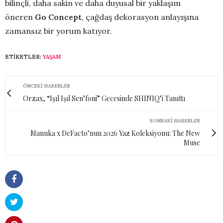
bilinçli, daha sakin ve daha duyusal bir yaklaşım
öneren
Go Concept
, çağdaş dekorasyon anlayışına
zamansız bir yorum katıyor.
ETIKETLER:
YAŞAM
ÖNCEKI HABERLER
Orzax, “Işıl Işıl Sen’foni” Gecesinde SHINIQ’i Tanıttı
SONRAKI HABERLER
Manuka x DeFacto’nun 2026 Yaz Koleksiyonu: The New
Muse