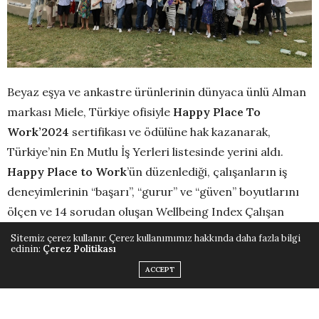
Beyaz eşya ve ankastre ürünlerinin dünyaca ünlü Alman
markası Miele, Türkiye ofisiyle
Happy Place To
Work’2024
sertifikası ve ödülüne hak kazanarak,
Türkiye’nin En Mutlu İş Yerleri listesinde yerini aldı.
Happy Place to Work
’ün düzenlediği, çalışanların iş
deneyimlerinin “başarı”, “gurur” ve “güven” boyutlarını
ölçen ve 14 sorudan oluşan Wellbeing Index Çalışan
Deneyimi anketini sonuçları ile
Miele Türkiye,
110
Sitemiz çerez kullanır. Çerez kullanımımız hakkında daha fazla bilgi
edinin:
Çerez Politikası
çalışanının katıldığı anket sonucunda 80 puan ile
Olağanüstü Çalışan Deneyimi Sertifika ve ödülünü
ACCEPT
almaya hak kazanarak, “Türkiye’nin En Mutlu İş Yeri”
seçildi.