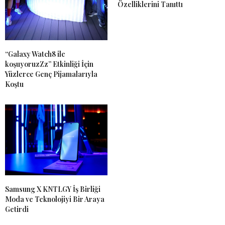
Özelliklerini Tanıttı
“Galaxy Watch8 ile
koşuyoruzZz” Etkinliği İçin
Yüzlerce Genç Pijamalarıyla
Koştu
Samsung X KNTLGY İş Birliği
Moda ve Teknolojiyi Bir Araya
Getirdi