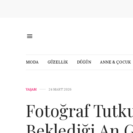
MODA
GÜZELLİK
DÜĞÜN
ANNE & ÇOCUK
YAŞAM
24 MART 2026
Fotoğraf Tutk
Beklediği An 