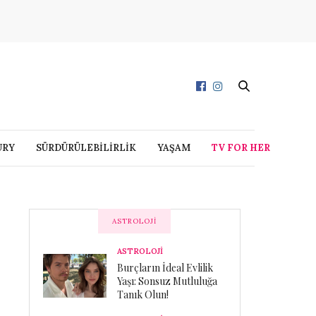
URY
SÜRDÜRÜLEBİLİRLİK
YAŞAM
TV FOR HER
ASTROLOJI
ASTROLOJİ
Burçların İdeal Evlilik
Yaşı: Sonsuz Mutluluğa
Tanık Olun!