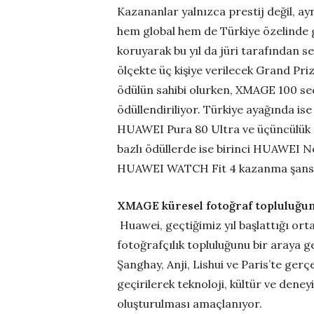
Kazananlar yalnızca prestij değil, ay
hem global hem de Türkiye özelinde g
koruyarak bu yıl da jüri tarafından s
ölçekte üç kişiye verilecek Grand Pr
ödülün sahibi olurken, XMAGE 100 seçk
ödüllendiriliyor. Türkiye ayağında ise
HUAWEI Pura 80 Ultra ve üçüncülük 
bazlı ödüllerde ise birinci HUAWEI N
HUAWEI WATCH Fit 4 kazanma şansı 
XMAGE küresel fotoğraf topluluğ
Huawei, geçtiğimiz yıl başlattığı ort
fotoğrafçılık topluluğunu bir araya g
Şanghay, Anji, Lishui ve Paris’te gerçe
geçirilerek teknoloji, kültür ve deney
oluşturulması amaçlanıyor.