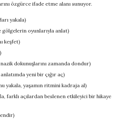
larını özgürce ifade etme alanı sunuyor.
arı yakala)
 gölgelerin oyunlarıyla anlat)
ı keşfet)
)
n nazik dokunuşlarını zamanda dondur)
anlatımda yeni bir çığır aç)
u yakala, yaşamın ritmini kadraja al)
la, farklı açılardan beslenen etkileyici bir hikaye
lendir)