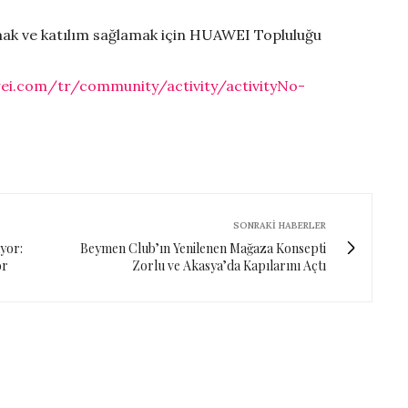
lmak ve katılım sağlamak için HUAWEI Topluluğu
ei.com/tr/community/activity/activityNo-
SONRAKI HABERLER
yor:
Beymen Club’ın Yenilenen Mağaza Konsepti
or
Zorlu ve Akasya’da Kapılarını Açtı