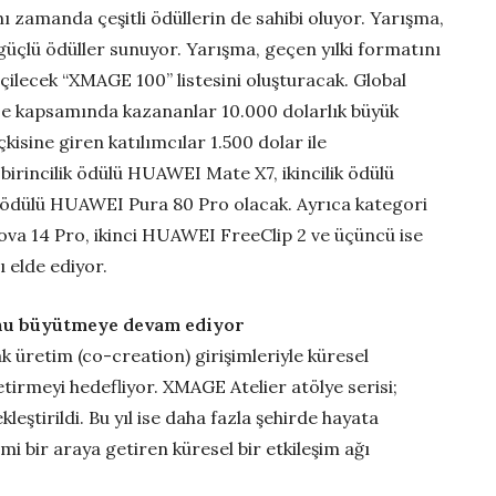
nı zamanda çeşitli ödüllerin de sahibi oluyor. Yarışma,
üçlü ödüller sunuyor. Yarışma, geçen yılki formatını
eçilecek “XMAGE 100” listesini oluşturacak. Global
ize kapsamında kazananlar 10.000 dolarlık büyük
isine giren katılımcılar 1.500 dolar ile
 birincilik ödülü HUAWEI Mate X7, ikincilik ödülü
ödülü HUAWEI Pura 80 Pro olacak. Ayrıca kategori
ova 14 Pro, ikinci HUAWEI FreeClip 2 ve üçüncü ise
elde ediyor.
unu büyütmeye devam ediyor
ak üretim (co-creation) girişimleriyle küresel
etirmeyi hedefliyor. XMAGE Atelier atölye serisi;
kleştirildi. Bu yıl ise daha fazla şehirde hayata
imi bir araya getiren küresel bir etkileşim ağı