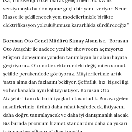
iX3, Türkiye için özel olarak geliştirilen 160 kW’lık
versiyonuyla bu dönüşüme güçlü bir yanıt veriyor. Neue
Klasse ile şekillenecek yeni modellerimizle birlikte
elektrifikasyon yolculuğumuzu kararlılıkla sürdüreceğiz.”
Borusan Oto Genel Müdürü Simay Alsan
ise, “Borusan
Oto Ataşehir ile sadece yeni bir showroom açmıyoruz.
Müşteri deneyimini yeniden tanımlayan bir alanı hayata
geçiriyoruz. Otomotiv sektöründeki değişimi en somut
şekilde perakendede görüyoruz. Müşterilerimiz artık
‘satın alma’dan fazlasını bekliyor. Şeffaflık, hız, kişisel ilgi
ve her kanalda aynı kaliteyi istiyor. Borusan Oto
Ataşehir’i tam da bu ihtiyaçlarla tasarladık. Buraya gelen
misafirlerimiz; ürünü daha rahat keşfedecek, ihtiyacını
daha doğru tanımlayacak ve daha iyi danışmanlık alacak.
Biz burada premium hizmet standardını daha da yukarı
taşımayı hedefliyoruz” diye konuştu.