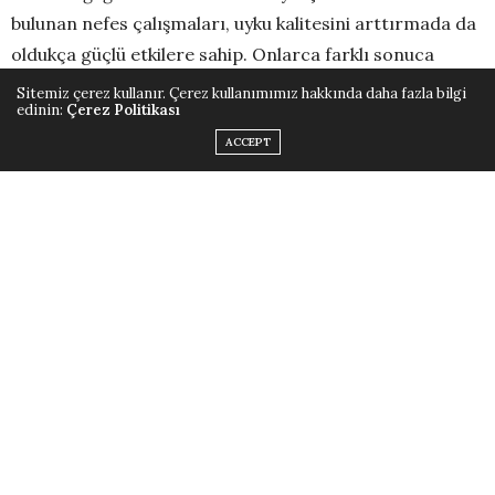
bulunan nefes çalışmaları, uyku kalitesini arttırmada da
oldukça güçlü etkilere sahip. Onlarca farklı sonuca
ulaşmak için birbirinden farklı tekniklerle uygulanan
Sitemiz çerez kullanır. Çerez kullanımımız hakkında daha fazla bilgi
edinin:
Çerez Politikası
egzersizin, uykuya yardımcı olan modellerini sizin için
ACCEPT
derledik. Hemen inceleyip kolaylıkla uygulamaya
geçebilirsiniz!
Uyku Kalitenizi Arttıracak 5
Nefes Egzersizi
1-
Diyafram Nefesi
Diyafragmatik nefes sayesinde oluşturulan bu teknik,
göbek nefesi olarak bilinir ve kolaylıkla rahatlamanıza
yardımcı olur.