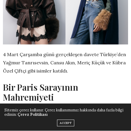
4 Mart Çarşamba günü gerçekleşen davete Türkiye’den
Yağmur Tanrısevsin, Cansu Akın, Meriç Küçük ve Kübra
Özel Çiftçi gibi isimler katıldı.
Bir Paris Sarayının
Mahremiyeti
Sitemiz çerez kullanır. Çerez kullanımımız hakkında daha fazla bilgi
edinin:
Çerez Politikası
Koleksiyonun merkezinde güçlü dış giyim tasarımları
yer alıyor. Suni kürkler, dokulu yüzeye sahip bouclé
ACCEPT