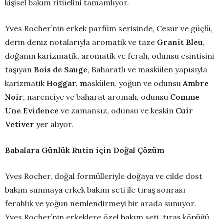
kişisel bakım ritüelini tamamlıyor.
Yves Rocher’nin erkek parfüm serisinde, Cesur ve güçlü,
derin deniz notalarıyla aromatik ve taze
Granit Bleu
,
doğanın karizmatik, aromatik ve ferah, odunsu esintisini
taşıyan
Bois de Sauge
, Baharatlı ve maskülen yapısıyla
karizmatik
Hoggar, m
askülen, yoğun ve odunsu
Ambre
Noir
, narenciye ve baharat aromalı, odunsu
Comme
Une Evidence
ve zamansız, odunsu ve keskin
Cuir
Vetiver
yer alıyor.
Babalara Günlük Rutin için Doğal Çözüm
Yves Rocher, doğal formülleriyle doğaya ve cilde dost
bakım sunmaya erkek bakım seti ile tıraş sonrası
ferahlık ve yoğun nemlendirmeyi bir arada sunuyor.
Yves Rocher’nin erkeklere özel bakım seti, tıraş köpüğü,