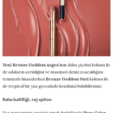
Yeni Bronze Goddess Aegea’nın
daha çiçeksi kokusu ile
de adaların serinliğini ve masmavi deniz,n sıcaklığını
teninizde hissederken
Bronze Goddess Nuit
kokusu ile
de tropical bir yaz gecesinde kendinizi bulabilirsiniz.
Balm hafifliği, ruj ışıltısı
Yaz mevsiminin enerjisi şimdi dudaklarda!
Pure Color