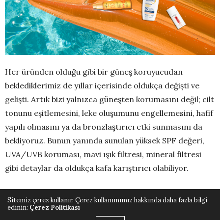
Her üründen olduğu gibi bir güneş koruyucudan
beklediklerimiz de yıllar içerisinde oldukça değişti ve
gelişti. Artık bizi yalnızca güneşten korumasını değil; cilt
tonunu eşitlemesini, leke oluşumunu engellemesini, hafif
yapılı olmasını ya da bronzlaştırıcı etki sunmasını da
bekliyoruz. Bunun yanında sunulan yüksek SPF değeri,
UVA/UVB koruması, mavi ışık filtresi, mineral filtresi
gibi detaylar da oldukça kafa karıştırıcı olabiliyor.
İşte kafa karışıklığınıza son verecek, tüm kaliteli
Sitemiz çerez kullanır. Çerez kullanımımız hakkında daha fazla bilgi
içeriklerin yer aldığı güneş koruyucuları rehberi! Ne
edinin:
Çerez Politikası