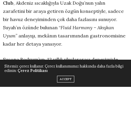
Club
, Akdeniz sıcaklığıyla Uzak Doğu’nun yalın
zarafetini bir araya getiren özgün konseptiyle, sadece
bir havuz deneyiminden çok daha fazlasını sunuyor.
Suyah’ın özünde bulunan “
Fluid Harmony – Akışkan
Uyum
” anlayışı, mekânın tasarımından gastronomisine
kadar her detaya yansıyor.
Susona Bodrum’un, 12 yıllık uluslararası deneyimiyle
Sitemiz çerez kullanır. Çerez kullanımımız hakkında daha fazla bilgi
ödüllü otel ve restoranlarda başarıyla görev almış
edinin:
Çerez Politikası
yetenekli
Executive Şefi Kaan Yıldırım
’ın
ACCEPT
danışmanlığında hazırlanan menü, İtalyan mutfağının
zengin aromalarını Japon gastronomisinin rafine
tatlarıyla harmanlıyor. Günün her saatinde taptaze ve
paylaşmaya uygun seçenekler sunan menüde;
sağlıklı
bowl çeşitleri, lezzetli makarna ve pizzalar, Bodrum
kalamarı ve midyesi gibi yerel tatların yanı sıra sushi,