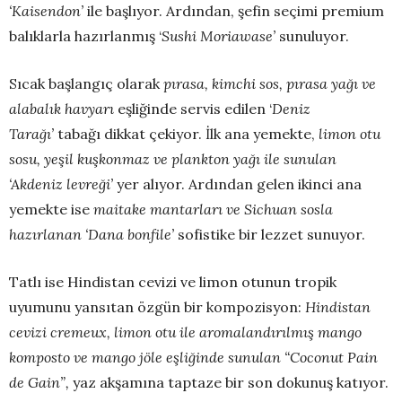
‘Kaisendon’
ile başlıyor. Ardından, şefin seçimi premium
balıklarla hazırlanmış ‘
Sushi Moriawase’
sunuluyor.
Sıcak başlangıç olarak
pırasa, kimchi sos, pırasa yağı ve
alabalık havyarı
eşliğinde servis edilen ‘
Deniz
Tarağı’
tabağı dikkat çekiyor. İlk ana yemekte,
limon otu
sosu, yeşil kuşkonmaz ve plankton yağı ile sunulan
‘Akdeniz levreği’
yer alıyor. Ardından gelen ikinci ana
yemekte ise
maitake mantarları ve Sichuan sosla
hazırlanan ‘Dana bonfile’
sofistike bir lezzet sunuyor.
Tatlı ise Hindistan cevizi ve limon otunun tropik
uyumunu yansıtan özgün bir kompozisyon:
Hindistan
cevizi cremeux, limon otu ile aromalandırılmış mango
komposto ve mango jöle eşliğinde sunulan “Coconut Pain
de Gain”,
yaz akşamına taptaze bir son dokunuş katıyor.