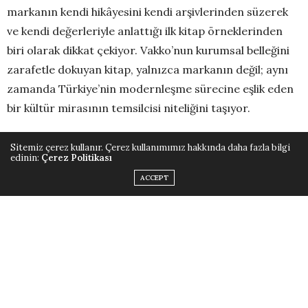
markanın kendi hikâyesini kendi arşivlerinden süzerek
ve kendi değerleriyle anlattığı ilk kitap örneklerinden
biri olarak dikkat çekiyor. Vakko’nun kurumsal belleğini
zarafetle dokuyan kitap, yalnızca markanın değil; aynı
zamanda Türkiye’nin modernleşme sürecine eşlik eden
bir kültür mirasının temsilcisi niteliğini taşıyor.
Metinleri titizlikle kurgulanan ve Vakko’nun zengin
Sitemiz çerez kullanır. Çerez kullanımımız hakkında daha fazla bilgi
edinin:
Çerez Politikası
arşivlerinden yararlanılarak hazırlanan “Bir Vakko
ACCEPT
Kitabı”nda, markanın doğuşundan bugüne uzanan
dönüm noktaları, ikonik fotoğraflar, özel belgeler ve
unutulmaz anekdotlar bir araya geliyor. Sınırlı sayıda ve
koleksiyon niteliğiyle yayımlanan kitap, Vakko’nun ilk
mağazasından bugünkü yaratıcı endüstri yatırımlarına
kadar uzanan süreçte, modanın ötesine geçen bir
yaşam tarzı sunmanın nasıl şekillendiğini gözler önüne