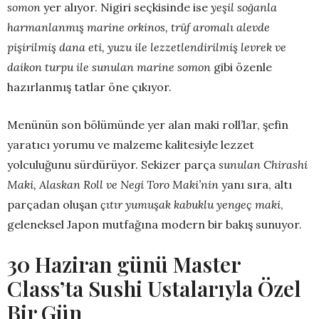
somon
yer alıyor. Nigiri seçkisinde ise
yeşil soğanla
harmanlanmış marine orkinos, trüf aromalı alevde
pişirilmiş dana eti, yuzu ile lezzetlendirilmiş levrek ve
daikon turpu ile sunulan marine somon
gibi özenle
hazırlanmış tatlar öne çıkıyor.
Menünün son bölümünde yer alan maki roll’lar, şefin
yaratıcı yorumu ve malzeme kalitesiyle lezzet
yolculuğunu sürdürüyor. Sekizer parça
sunulan Chirashi
Maki, Alaskan Roll ve Negi Toro Maki’nin
yanı sıra, altı
parçadan oluşan
çıtır yumuşak kabuklu yengeç maki
,
geleneksel Japon mutfağına modern bir bakış sunuyor.
30 Haziran günü Master
Class’ta Sushi Ustalarıyla Özel
Bir Gün