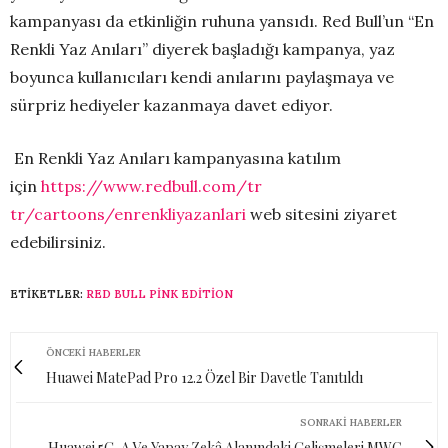
kampanyası da etkinliğin ruhuna yansıdı. Red Bull’un “En
Renkli Yaz Anıları” diyerek başladığı kampanya, yaz
boyunca kullanıcıları kendi anılarını paylaşmaya ve
sürpriz hediyeler kazanmaya davet ediyor.
En Renkli Yaz Anıları kampanyasına katılım
için
https://www.redbull.com/tr
tr/cartoons/enrenkliyazanlari
web sitesini ziyaret
edebilirsiniz.
ETIKETLER:
RED BULL PINK EDITION
ÖNCEKI HABERLER
Huawei MatePad Pro 12.2 Özel Bir Davetle Tanıtıldı
SONRAKI HABERLER
Huawei 5G-A Ve Yapay Zekâ Alanındaki Gelişmeleri MWC