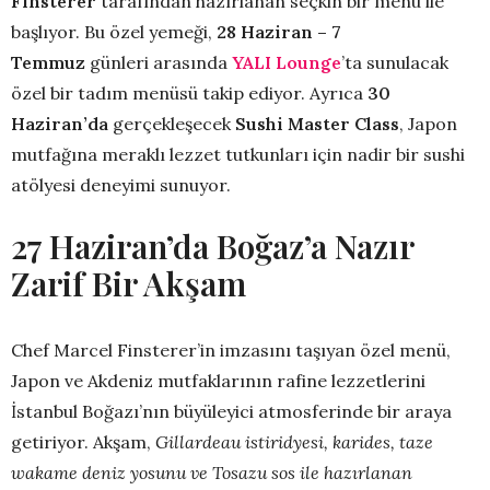
Finsterer
tarafından hazırlanan seçkin bir menü ile
başlıyor. Bu özel yemeği,
28 Haziran – 7
Temmuz
günleri arasında
YALI Lounge
’ta sunulacak
özel bir tadım menüsü takip ediyor. Ayrıca
30
Haziran’da
gerçekleşecek
Sushi Master Class
, Japon
mutfağına meraklı lezzet tutkunları için nadir bir sushi
atölyesi deneyimi sunuyor.
27 Haziran’da Boğaz’a Nazır
Zarif Bir Akşam
Chef Marcel Finsterer’in imzasını taşıyan özel menü,
Japon ve Akdeniz mutfaklarının rafine lezzetlerini
İstanbul Boğazı’nın büyüleyici atmosferinde bir araya
getiriyor. Akşam,
Gillardeau istiridyesi, karides, taze
wakame deniz yosunu ve Tosazu sos ile hazırlanan