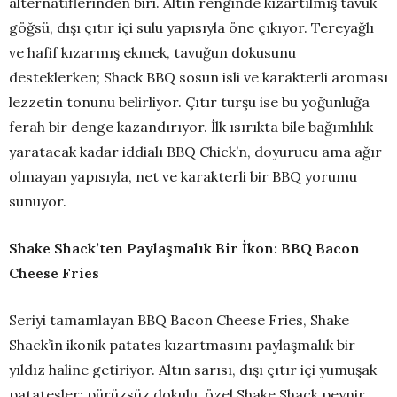
alternatiflerinden biri. Altın renginde kızartılmış tavuk
göğsü, dışı çıtır içi sulu yapısıyla öne çıkıyor. Tereyağlı
ve hafif kızarmış ekmek, tavuğun dokusunu
desteklerken; Shack BBQ sosun isli ve karakterli aroması
lezzetin tonunu belirliyor. Çıtır turşu ise bu yoğunluğa
ferah bir denge kazandırıyor. İlk ısırıkta bile bağımlılık
yaratacak kadar iddialı BBQ Chick’n, doyurucu ama ağır
olmayan yapısıyla, net ve karakterli bir BBQ yorumu
sunuyor.
Shake Shack’ten Paylaşmalık Bir İkon: BBQ Bacon
Cheese Fries
Seriyi tamamlayan BBQ Bacon Cheese Fries, Shake
Shack’in ikonik patates kızartmasını paylaşmalık bir
yıldız haline getiriyor. Altın sarısı, dışı çıtır içi yumuşak
patatesler; pürüzsüz dokulu, özel Shake Shack peynir