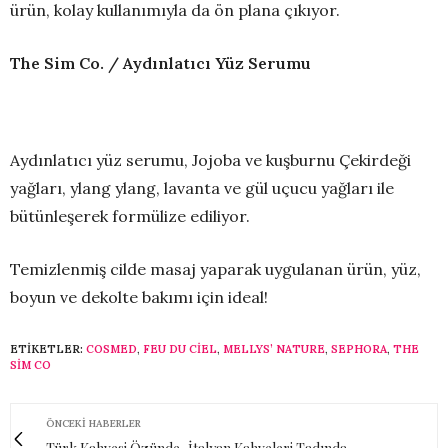
ürün, kolay kullanımıyla da ön plana çıkıyor.
The Sim Co. / Aydınlatıcı Yüz Serumu
Aydınlatıcı yüz serumu, Jojoba ve kuşburnu Çekirdeği
yağları, ylang ylang, lavanta ve gül uçucu yağları ile
bütünleşerek formülize ediliyor.
Temizlenmiş cilde masaj yaparak uygulanan ürün, yüz,
boyun ve dekolte bakımı için ideal!
ETIKETLER:
COSMED
,
FEU DU CIEL
,
MELLYS’ NATURE
,
SEPHORA
,
THE
SIM CO
ÖNCEKI HABERLER