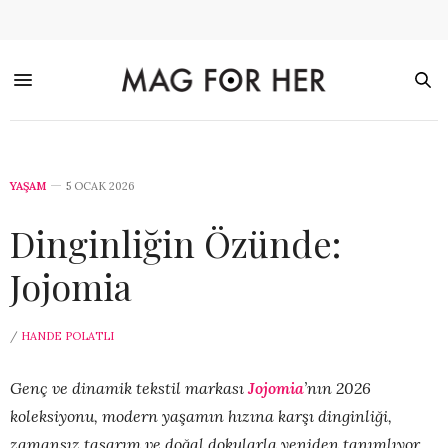
YAŞAM
5 OCAK 2026
Dinginliğin Özünde:
Jojomia
/
HANDE POLATLI
Genç ve dinamik tekstil markası
Jojomia
’nın 2026
koleksiyonu, modern yaşamın hızına karşı dinginliği,
zamansız tasarım ve doğal dokularla yeniden tanımlıyor.