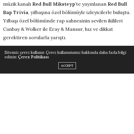
müzik kanalı
Red Bull Miksteyp
’te yayınlanan
Red Bull
Rap Trivia
, yılbaşına özel bölümüyle izleyicilerle buluştu.
Yılbaşı özel bölümünde rap sahnesinin sevilen ikilileri
Canbay & Wolker ile Eray & Mansur, hız ve dikkat
gerektiren sorularla yarıştı.
Sitemiz çerez kullanır. Çerez kullanımımız hakkında daha fazla bilgi
Bölüm boyunca, konukların yükselen rekabeti ve
edinin:
Çerez Politikası
eğlenceli anları yılbaşı enerjisini ekrana taşıdı. Heja’nın
ACCEPT
enerjik sunumuyla gerçekleşen bölümde izleyiciler keyifli
anlara tanıklık etti.
Yılbaşı konseptine özel hazırlanan
Red Bull Rap
Trivia
bölümü,
Red Bull Miksteyp YouTube kanalı
nda
yayında. Yeni bölüme
Red Bull
Miksteyp
kanalından
https://www.youtube.com/watch?
v=D6HiDIH9kFM
linkinden ulaşılabiliyor.