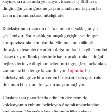
kaynakları arasında yer alıyor.
Essence of Stillness
,
dinginliğin yalın gücünü yaşam alanlarına taşıyan bir
tasarım manifestosu niteliğinde.
Koleksiyonun tasarım dili “az ama öz” yaklaşımıyla
şekilleniyor. Sade şıklık, yumuşak geçişler ve dengeli
kompozisyonlar ön planda. Minimal ama bilinçli
detaylar, desenlerde adeta doğanın fısıltısı gibi kendini
hissettiriyor. Renk paletinde ise toprak tonları, doğal
bejler, derin ve dingin maviler, nötr geçişler, mekanlara
zamansız bir denge kazandırıyor.
Jojomia
, bu
koleksiyonla göze hitap eden bir estetikten çok, ruha
dokunan bir atmosfer yaratmayı amaçlıyor.
Uluslararası pazarlarda edinilen deneyim de
koleksiyonun ruhunu belirleyen önemli unsurlardan
biri.
Ahmet Güntaş
’a göre günümüz lüks anlayışı;