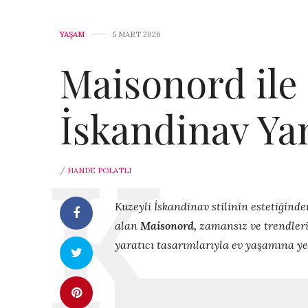
YAŞAM
5 MART 2026
Maisonord ile
İskandinav Ya
/
HANDE POLATLI
Kuzeyli İskandinav stilinin estetiğind
alan
Maisonord,
zamansız ve trendleri
yaratıcı tasarımlarıyla ev yaşamına yen