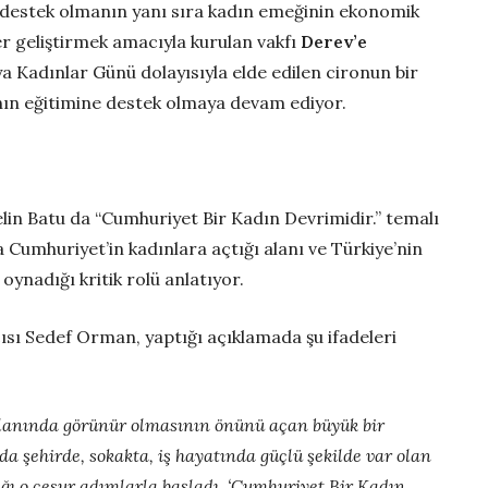
 destek olmanın yanı sıra kadın emeğinin ekonomik
er geliştirmek amacıyla kurulan vakfı
Derev’e
a Kadınlar Günü dolayısıyla elde edilen cironun bir
nın eğitimine destek olmaya devam ediyor.
lin Batu da “Cumhuriyet Bir Kadın Devrimidir.” temalı
a Cumhuriyet’in kadınlara açtığı alanı ve Türkiye’nin
ynadığı kritik rolü anlatıyor.
sı Sedef Orman, yaptığı açıklamada şu ifadeleri
alanında görünür olmasının önünü açan büyük bir
da şehirde, sokakta, iş hayatında güçlü şekilde var olan
ığı o cesur adımlarla başladı. ‘Cumhuriyet Bir Kadın