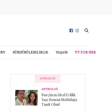
URY
SÜRDÜRÜLEBİLİRLİK
YAŞAM
TV FOR HER
ASTROLOJI
ASTROLOJİ
Burçların İdeal Evlilik
Yaşı: Sonsuz Mutluluğa
Tanık Olun!