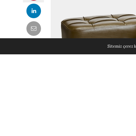
Sitemiz çerez k
Ev ve yaşam sektöründeki uzun solukl