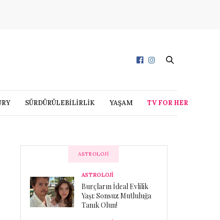
URY
SÜRDÜRÜLEBİLİRLİK
YAŞAM
TV FOR HER
ASTROLOJI
ASTROLOJİ
Burçların İdeal Evlilik
Yaşı: Sonsuz Mutluluğa
Tanık Olun!