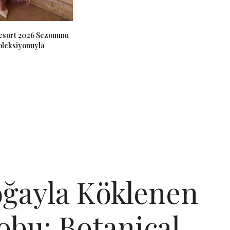
Resort 2026 Sezonunu
leksiyonuyla
ğayla Köklenen
obu: Botanical