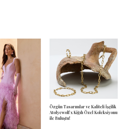
Özgün Tasarımlar ve Kaliteli İşçilik
Atolyewolf x Kiğılı Özel Koleksiyonu
ile Buluştu!