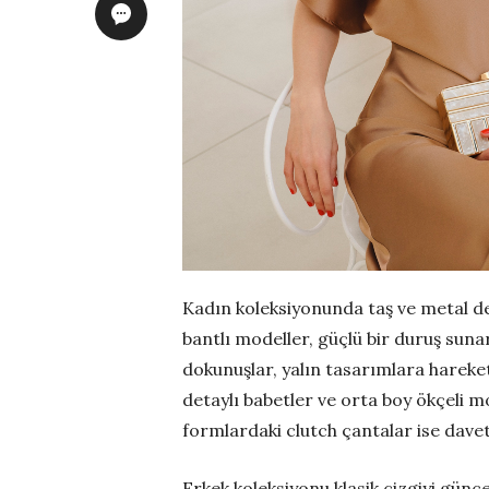
Kadın koleksiyonunda taş ve metal de
bantlı modeller, güçlü bir duruş suna
dokunuşlar, yalın tasarımlara hareket
detaylı babetler ve orta boy ökçeli mo
formlardaki clutch çantalar ise davet
Erkek koleksiyonu klasik çizgiyi güncel