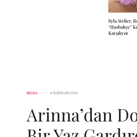
Syla Atelier, 
“Hasbahçe” Ko
Karşılıyor
MODA
4 HAZIRAN 2026
Arinna’dan Do
Bir Yaz Gardır