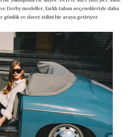
 ve Derby modeller, farklı taban seçenekleriyle daha
r günlük ve davet stilini bir araya getiriyor.