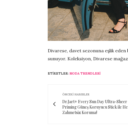
Divarese, davet sezonuna eşlik eden bu
sunuyor. Koleksiyon, Divarese mağa
ETIKETLER:
MODA TRENDLERI
ÖNCEKI HABERLER
Dr.Jart+ Every Sun Day Ultra-Sheer
Priming Güneş Koruyucu Stick ile H
Zahmetsiz Koruma!