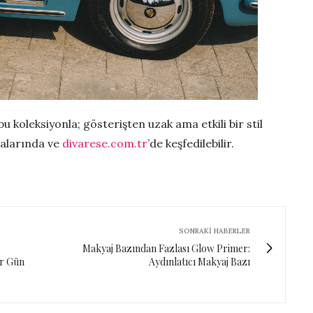
 koleksiyonla; gösterişten uzak ama etkili bir stil
zalarında ve
divarese.com.tr
’de keşfedilebilir.
SONRAKI HABERLER
Makyaj Bazından Fazlası Glow Primer:
er Gün
Aydınlatıcı Makyaj Bazı