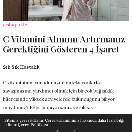
aishapotter
C Vitamini Alımını Artırmanız
Gerektiğini Gösteren 4 İşaret
Sık Sık Hastalık
C vitamininin, vücudunuzun enfeksiyonlarla
savaşmasına yardımcı olmak için birçok bağışıklık
hücresinde yüksek seviyelerde bulunduğunu biliyor
muydunuz? Eğer bilmiyorsanız ve sık sık
hastalanıyorsanız bunun en büyük sebeplerinden birinin
Sitemiz çerez kullanır. Çerez kullanımımız hakkında daha fazla bilgi
hücrelerinizdeki C Vitamini eksikliği olduğunu
edinin:
Çerez Politikası
söyleyebiliriz.