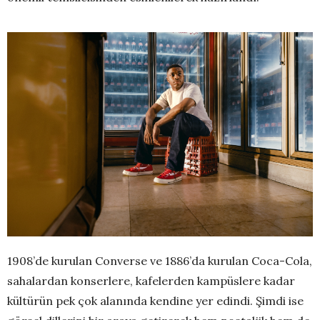
1908’de kurulan Converse ve 1886’da kurulan Coca-Cola,
sahalardan konserlere, kafelerden kampüslere kadar
kültürün pek çok alanında kendine yer edindi. Şimdi ise