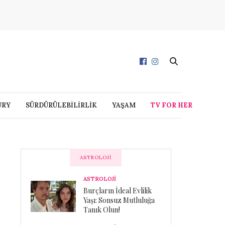
URY
SÜRDÜRÜLEBİLİRLİK
YAŞAM
TV FOR HER
ASTROLOJI
ASTROLOJİ
Burçların İdeal Evlilik
Yaşı: Sonsuz Mutluluğa
Tanık Olun!