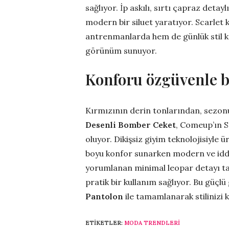
sağlıyor. İp askılı, sırtı çapraz deta
modern bir siluet yaratıyor. Scarlet 
antrenmanlarda hem de günlük stil kom
görünüm sunuyor.
Konforu özgüvenle b
Kırmızının derin tonlarından, sezon
Desenli Bomber Ceket
, Comeup’ın S
oluyor. Dikişsiz giyim teknolojisiyle
boyu konfor sunarken modern ve iddial
yorumlanan minimal leopar detayı t
pratik bir kullanım sağlıyor. Bu güç
Pantolon
ile tamamlanarak stilinizi
ETIKETLER:
MODA TRENDLERI