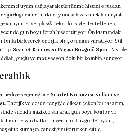
 mükemmel uyum sağlayarak sürtünme hissini ortadan
et özgürlüğünü artırırken, yumuşak ve esnek kumaşı 4
e sarıyor. Silverplus® teknolojisiyle desteklenen,
yesinde gün boyu ferah hissettiriyor. Ön kısmındaki
 tonla birleşerek enerjik bir görünüm yaratıyor. Stil
p top,
Scarlet Kırmızısı Paçası Büzgülü Spor
Tayt ile
ddialı, güçlü ve motivasyon dolu bir kombin sunuyor.
erahlık
ğer hediye seçeneği ise
Scarlet Kırmızısı Kolları ve
st
. Enerjik ve cesur rengiyle dikkat çeken bu tasarım,
yesinde vücudu nazikçe sararak gün boyu konfor ve
da hem de yan hatlarda yer alan büzgü detayları,
muş olup kumaşın esnekliğini korurken ciltle