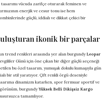
ylı tasarımı vücuda zarifçe oturarak feminen ve
kırmızının enerjik ve cesur tonu ise hem
binlerinde güçlü, iddialı ve dikkat çekici bir
uluşturan ikonik bir parçalar
un trend renkleri arasında yer alan burgundy
Leopar
evgililer Günü için öne çıkan bir diğer güçlü seçeneği
 üretilen bu özel tasarım, yumuşak dokulu kumaşıyla gün
ı bir stil yaratıyor. Çift renkli örgü deseniyle
asarıma dinamizm katarken, spor fermuar sportif ve
lü görünüm, burgundy
Yüksek Belli Dikişsiz Kargo
 kusursuzca tamamlıyor.