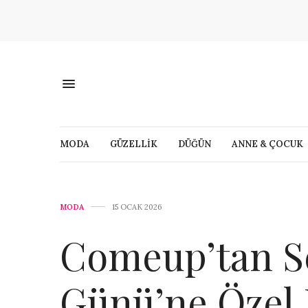
MODA
GÜZELLİK
DÜĞÜN
ANNE & ÇOCUK
MODA
15 OCAK 2026
Comeup’tan Se
Günü’ne Özel