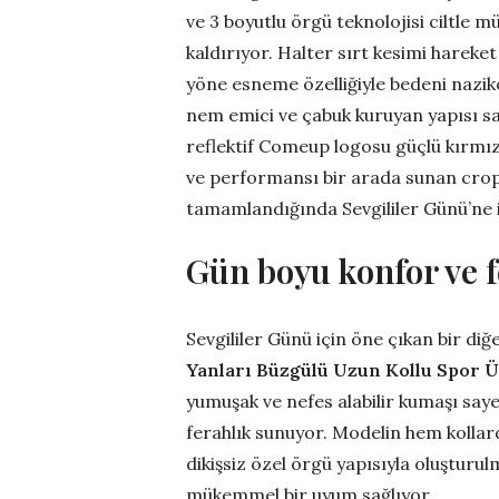
ve 3 boyutlu örgü teknolojisi ciltle
kaldırıyor. Halter sırt kesimi harek
yöne esneme özelliğiyle bedeni nazikç
nem emici ve çabuk kuruyan yapısı sa
reflektif Comeup logosu güçlü kırmızı
ve performansı bir arada sunan cro
tamamlandığında Sevgililer Günü’ne i
Gün boyu konfor ve f
Sevgililer Günü için öne çıkan bir di
Yanları Büzgülü Uzun Kollu Spor Ü
yumuşak ve nefes alabilir kumaşı sa
ferahlık sunuyor. Modelin hem kollar
dikişsiz özel örgü yapısıyla oluşturul
mükemmel bir uyum sağlıyor.