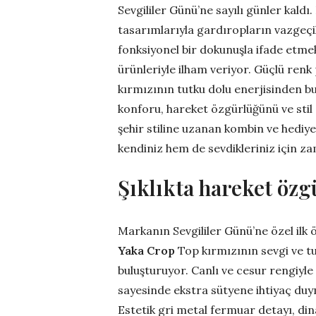
Sevgililer Günü’ne sayılı günler kaldı
tasarımlarıyla gardıropların vazgeç
fonksiyonel bir dokunuşla ifade etmek
ürünleriyle ilham veriyor. Güçlü renk
kırmızının tutku dolu enerjisinden b
konforu, hareket özgürlüğünü ve stil s
şehir stiline uzanan kombin ve hediy
kendiniz hem de sevdikleriniz için za
Şıklıkta hareket öz
Markanın Sevgililer Günü’ne özel ilk 
Yaka Crop
Top kırmızının sevgi ve tu
buluşturuyor. Canlı ve cesur rengiyle 
sayesinde ekstra sütyene ihtiyaç duy
Estetik gri metal fermuar detayı, din