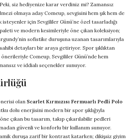
. Peki, siz hediyenize karar verdiniz mi? Zamansız
ilmezi olmaya aday Comeup, sevgisini hem şık hem de
 isteyenler için Sevgililer Günü’ne özel tasarladığı
 paleti ve modern kesimleriyle öne çıkan koleksiyon;
urgundy’nin sofistike duruşuna uzanan tasarımlarıyla
ahibi detayları bir araya getiriyor. Spor şıklıktan
e önerileriyle Comeup, Sevgililer Günü’nde hem
mansız ve iddialı seçenekler sunuyor.
gürlüğü
önerisi olan
Scarlet Kırmızısı Fermuarlı Pedli Polo
tku dolu enerjisini modern bir spor şıklığıyla
öne çıkan bu tasarım, takıp çıkarılabilir pedleri
madan güvenli ve konforlu bir kullanım sunuyor.
amik duruşa zarif bir kontrast katarken; dikişsiz giyim