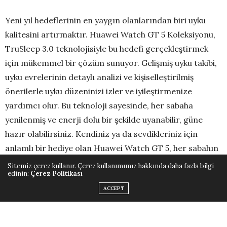
Yeni yıl hedeflerinin en yaygın olanlarından biri uyku
kalitesini artırmaktır. Huawei Watch GT 5 Koleksiyonu,
TruSleep 3.0 teknolojisiyle bu hedefi gerçekleştirmek
için mükemmel bir çözüm sunuyor. Gelişmiş uyku takibi,
uyku evrelerinin detaylı analizi ve kişiselleştirilmiş
önerilerle uyku düzeninizi izler ve iyileştirmenize
yardımcı olur. Bu teknoloji sayesinde, her sabaha
yenilenmiş ve enerji dolu bir şekilde uyanabilir, güne
hazır olabilirsiniz. Kendiniz ya da sevdikleriniz için
anlamlı bir hediye olan Huawei Watch GT 5, her sabahın
doğru bir şekilde başlamasını sağlar.
Sitemiz çerez kullanır. Çerez kullanımımız hakkında daha fazla bilgi
edinin:
Çerez Politikası
Aktif kalmak ve fitness hedeflerinize ulaşmak, Huawei
ACCEPT
Watch GT 5’in profesyonel koşu rehberliği ve hassas GPS
özellikleriyle zahmetsiz hale geliyor. 100’ün üzerinde