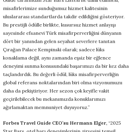
misafirlerimize sunduğumuz hizmet kalitesinin
uluslararası standartlarda takdir edildiğini gösteriyor.
Bu prestijli ödülle birlikte, kusursuz hizmet anlayışı
sayesinde efsanevi Türk misafirperverliğini dünyanın
dört bir yanından gelen seyahat severlere tanıtan
Çırağan Palace Kempinski olarak; sadece lüks
konaklama değil, aynı zamanda eşsiz bir eğlence
deneyimi sunma konusundaki başarımızı da bir kez daha
taçlandırdık. Bu değerli ödül, lüks misafirperverliğin
global referans noktalarından biri olma vizyonumuzu
daha da pekiştiriyor. Her sezon çok keyifle vakit
geçirilebilecek bu mekanımızda konuklarımızı
ağırlamaktan memnuniyet duyuyoruz.”
Forbes Travel Guide CEO’su Hermann Elger,
“2025
Star Bars, otel barı deneyimlerinin zirvesini temsil