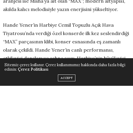
aranjesi ise Misha’ya ait olan “MAX”; modern altyapısı,
akılda kalıcı melodisiyle yazın enerjisini yükseltiyor.
Hande Yener’in Harbiye Cemil Topuzlu Açık Hava
Tiyatrosu’nda verdiği özel konserde ilk kez seslendirdiği
“MAX” parçasının klibi, konser esnasında eş zamanlı
olarak çekildi. Hande Yener’in canlı performansı,
etkileyici dansları ve sahne şovu, Harbiye’nin büyüleyici
Sitemiz çerez kullanır. Çerez kullanımımız hakkında daha fazla bilgi
atmosferiyle birleşti. Hande Yener’in kariyerindeki ilk
edinin:
Çerez Politikası
canlı konser klibi olma özelliğini taşıyan “MAX”, yazın
ACCEPT
enerjisini yansıtan etkileyici ve rengarenk bir görsel
şölene dönüştü.
“Aç kalbini, seni ver bana, duygular MAX” sözleriyle
dinleyiciyi içine çeken şarkı, aşkı, tutkuyu ve yazın
enerjisini güçlü bir şekilde yansıtıyor. Muhteşem
konserin en renkli anlarını yansıtan klipte yer alan