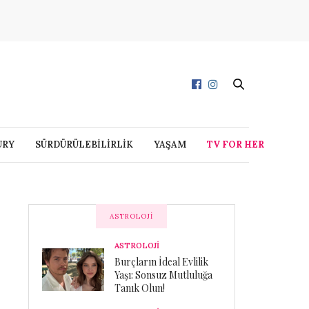
URY
SÜRDÜRÜLEBİLİRLİK
YAŞAM
TV FOR HER
ASTROLOJI
ASTROLOJİ
Burçların İdeal Evlilik
Yaşı: Sonsuz Mutluluğa
Tanık Olun!