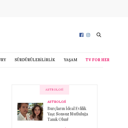
URY
SÜRDÜRÜLEBİLİRLİK
YAŞAM
TV FOR HER
ASTROLOJI
ASTROLOJİ
Burçların İdeal Evlilik
Yaşı: Sonsuz Mutluluğa
Tanık Olun!