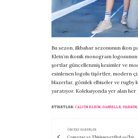
Bu sezon, ilkbahar sezonunun ikon par
Klein’ın ikonik monogram logosunun l
şortlar güncellenmiş kesimler ve mo
esinlenen logolu tişörtler, modern çi
blazerlar, gömlek elbiseler ve rugby k
yaratıyor. Koleksiyonda yer alan her
ETIKETLER:
CALVIN KLEIN
,
DANIELLE
,
HAERIN
ÖNCEKI HABERLER
Converse ve Thisisneverthat 90’lar