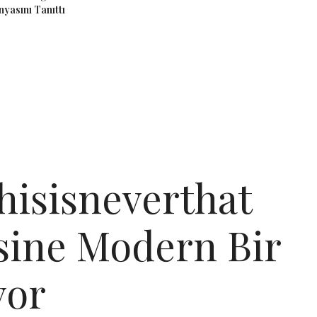
asını Tanıttı
hisisneverthat
isine Modern Bir
yor