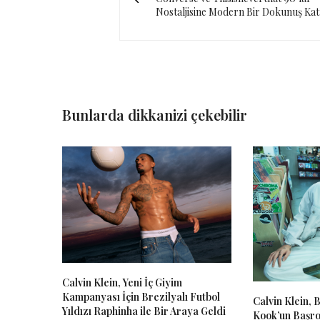
Nostaljisine Modern Bir Dokunuş Kat
Bunlarda dikkanizi çekebilir
Calvin Klein, Yeni İç Giyim
Kampanyası İçin Brezilyalı Futbol
Calvin Klein, 
Yıldızı Raphinha ile Bir Araya Geldi
Kook’un Başro