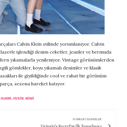
çaları Calvin Klein stilinde yorumlanıyor. Calvin
azerle işlendiği denim ceketler, jeanler ve bermuda
dern yıkamalarla yenileniyor. Vintage görünümlerden
zgili gömlekler, koyu yıkamalı denimler ve klasik
azakları ile giyildiğinde cool ve rahat bir görünüm
 parça, sezona hareket katıyor.
,
HANNI
,
HYEIN
,
MINJI
SONRAKI HABERLER
Victoria’s Secret’ın İlk Toparlayıcı