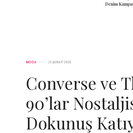
Denim Kampany
MODA
21 ŞUBAT 2025
Converse ve T
90’lar Nostalj
Dokunuş Katı