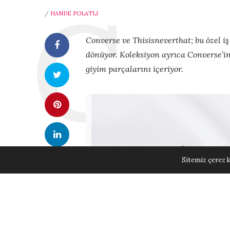
/
HANDE POLATLI
Converse ve Thisisneverthat; bu özel iş 
dönüyor. Koleksiyon ayrıca Converse’i
giyim parçalarını içeriyor.
Sitemiz çerez k