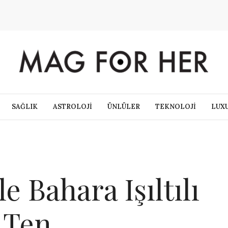
SAĞLIK
ASTROLOJİ
ÜNLÜLER
TEKNOLOJİ
LUX
e Bahara Işıltılı
 Ten