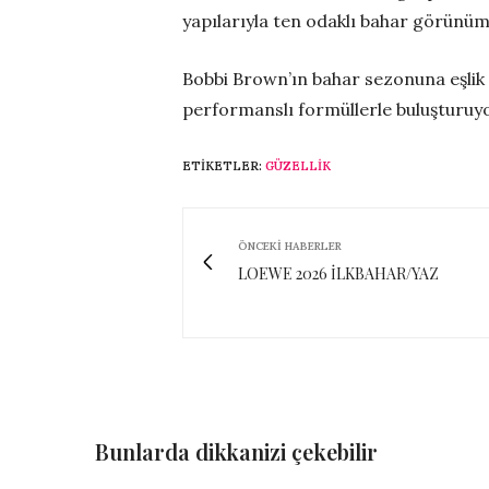
yapılarıyla ten odaklı bahar görünüm
Bobbi Brown’ın bahar sezonuna eşlik e
performanslı formüllerle buluşturuyo
ETIKETLER:
GÜZELLIK
ÖNCEKI HABERLER
LOEWE 2026 İLKBAHAR/YAZ
Bunlarda dikkanizi çekebilir