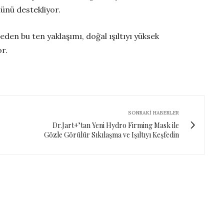
ünü destekliyor.
den bu ten yaklaşımı, doğal ışıltıyı yüksek
r.
SONRAKI HABERLER
Dr.Jart+’tan Yeni Hydro Firming Mask ile
Gözle Görülür Sıkılaşma ve Işıltıyı Keşfedin