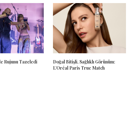
e Rujunu Tazeledi
Doğal Bitişli, Sağlıklı Görünüm:
L’Oréal Paris True Match