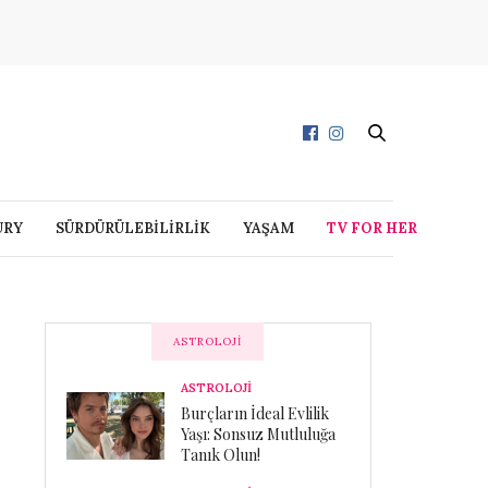
URY
SÜRDÜRÜLEBİLİRLİK
YAŞAM
TV FOR HER
ASTROLOJI
ASTROLOJİ
Burçların İdeal Evlilik
Yaşı: Sonsuz Mutluluğa
Tanık Olun!