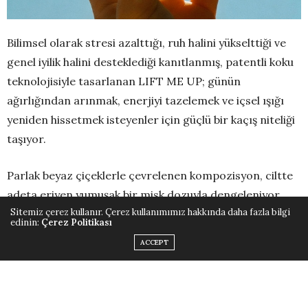
Bilimsel olarak stresi azalttığı, ruh halini yükselttiği ve
genel iyilik halini desteklediği kanıtlanmış, patentli koku
teknolojisiyle tasarlanan LIFT ME UP; günün
ağırlığından arınmak, enerjiyi tazelemek ve içsel ışığı
yeniden hissetmek isteyenler için güçlü bir kaçış niteliği
taşıyor.
Parlak beyaz çiçeklerle çevrelenen kompozisyon, ciltte
adeta eriyen yumuşak bir misk dozuyla dengeleniyor.
Sitemiz çerez kullanır. Çerez kullanımımız hakkında daha fazla bilgi
Ortaya çıkan etki, sıcak, kalıcı ve anında hissedilen bir
edinin:
Çerez Politikası
enerji yayılımı yaratıyor. Sakinleştirirken güç veren bu
ACCEPT
yapı, zihni daha aydınlık ve pozitif bir ruh haline taşıyor.
INITIO, fonksiyonel parfümerinin öncüsü olarak LIFT
ME UP ile bir kez daha kokunun duygusal ve biyolojik