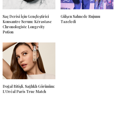
Saç Derisi İçin Gençleştirici
Gülşen Sahnede Rujunu
Konsantre Serum: Kérastase
Tazeledi
Chronologiste Longevity
Potion
Doğal Bitişli, Sağlıklı Görünüm:
L’Oréal Paris True Match