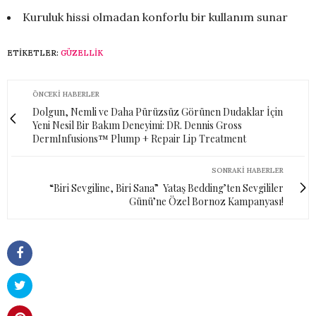
Kuruluk hissi olmadan konforlu bir kullanım sunar
ETIKETLER:
GÜZELLIK
ÖNCEKI HABERLER
Dolgun, Nemli ve Daha Pürüzsüz Görünen Dudaklar İçin
Yeni Nesil Bir Bakım Deneyimi: DR. Dennis Gross
DermInfusions™ Plump + Repair Lip Treatment
SONRAKI HABERLER
“Biri Sevgiline, Biri Sana” Yataş Bedding’ten Sevgililer
Günü’ne Özel Bornoz Kampanyası!